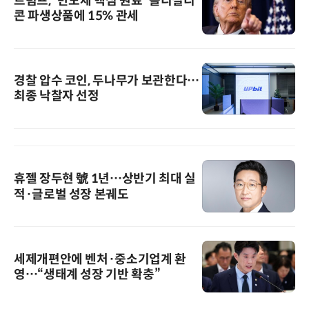
트럼프, '반도체 핵심 원료' 폴리실리
콘 파생상품에 15% 관세
경찰 압수 코인, 두나무가 보관한다…
최종 낙찰자 선정
휴젤 장두현 號 1년…상반기 최대 실
적·글로벌 성장 본궤도
세제개편안에 벤처·중소기업계 환
영…“생태계 성장 기반 확충”