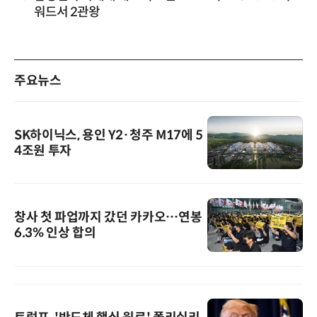
워드서 2관왕
주요뉴스
SK하이닉스, 용인 Y2·청주 M17에 5
4조원 투자
창사 첫 파업까지 갔던 카카오…연봉
6.3% 인상 합의