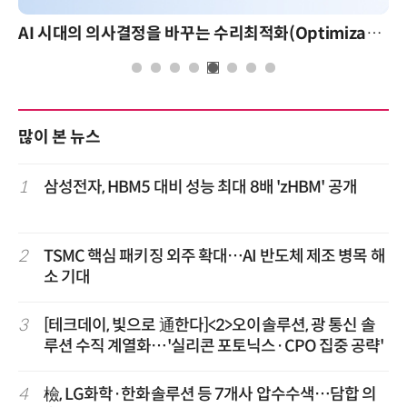
AI 시대의 의사결정을 바꾸는 수리최적화(Optimization): 실제 산업 적용 사례와 활용 전략
많이 본 뉴스
1
삼성전자, HBM5 대비 성능 최대 8배 'zHBM' 공개
2
TSMC 핵심 패키징 외주 확대…AI 반도체 제조 병목 해
소 기대
3
[테크데이, 빛으로 通한다]<2>오이솔루션, 광 통신 솔
루션 수직 계열화…'실리콘 포토닉스·CPO 집중 공략'
4
檢, LG화학·한화솔루션 등 7개사 압수수색…담합 의