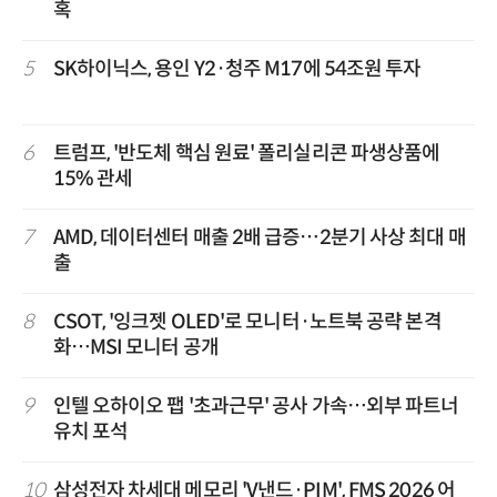
혹
5
SK하이닉스, 용인 Y2·청주 M17에 54조원 투자
6
트럼프, '반도체 핵심 원료' 폴리실리콘 파생상품에
15% 관세
7
AMD, 데이터센터 매출 2배 급증…2분기 사상 최대 매
출
8
CSOT, '잉크젯 OLED'로 모니터·노트북 공략 본격
화…MSI 모니터 공개
9
인텔 오하이오 팹 '초과근무' 공사 가속…외부 파트너
유치 포석
10
삼성전자 차세대 메모리 'V낸드·PIM', FMS 2026 어