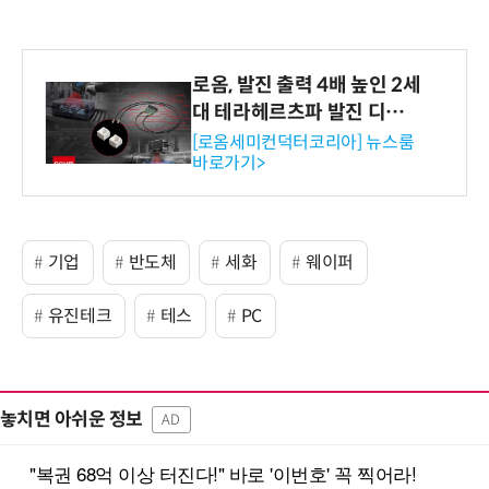
로옴, 발진 출력 4배 높인 2세
대 테라헤르츠파 발진 디바이
스 개발
[로옴세미컨덕터코리아] 뉴스룸
바로가기>
기업
반도체
세화
웨이퍼
유진테크
테스
PC
놓치면 아쉬운 정보
AD