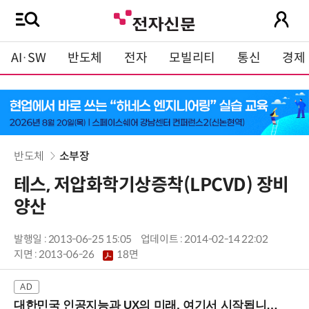
AI·SW
반도체
전자
모빌리티
통신
경제
반도체
소부장
테스, 저압화학기상증착(LPCVD) 장비
양산
발행일 : 2013-06-25 15:05
업데이트 : 2014-02-14 22:02
지면 :
2013-06-26
18면
대한민국 인공지능과 UX의 미래, 여기서 시작됩니다! (9/2 강남역)