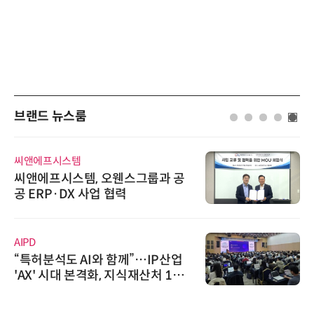
브랜드 뉴스룸
씨앤에프시스템
씨앤에프시스템, 오웬스그룹과 공
공 ERP·DX 사업 협력
AIPD
“특허분석도 AI와 함께”…IP산업
'AX' 시대 본격화, 지식재산처 1호
AI IP데이터분석사 탄생