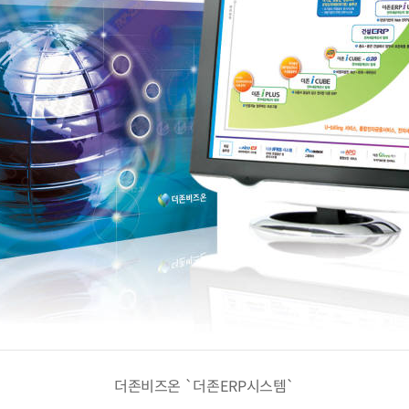
더존비즈온 `더존ERP시스템`