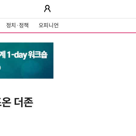
정치·정책
오피니언
즈온 더존