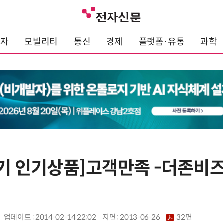
전자
모빌리티
통신
경제
플랫폼·유통
과학
상반기 인기상품]고객만족 -더존비
업데이트 : 2014-02-14 22:02
지면 :
2013-06-26
32면