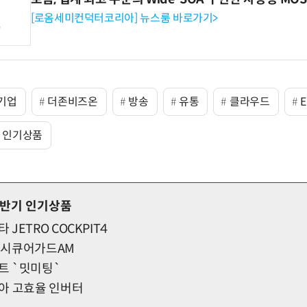
[로옴세미컨덕터코리아] 뉴스룸 바로가기>
기업
더존비즈온
방송
유통
클라우드
E
기 인기상품
상반기 인기상품
JETRO COCKPIT4
 시큐어가드AM
트 `밋미팅`
아 고효율 인버터