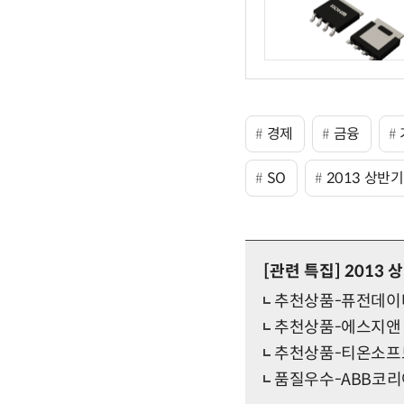
경제
금융
SO
2013 상반
[관련 특집]
2013 
추천상품-퓨전데이타 
추천상품-에스지앤
추천상품-티온소프
품질우수-ABB코리