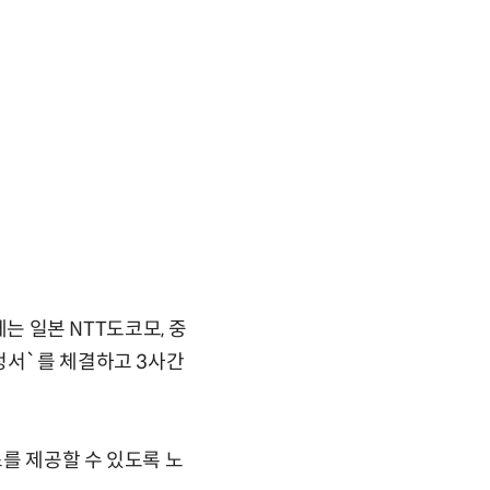
에는 일본 NTT도코모, 중
정서`를 체결하고 3사간
스를 제공할 수 있도록 노