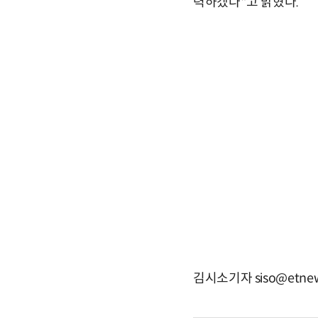
력하겠다"고 밝혔다.
김시소기자 siso@etnew