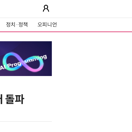
정치·정책
오피니언
러 돌파