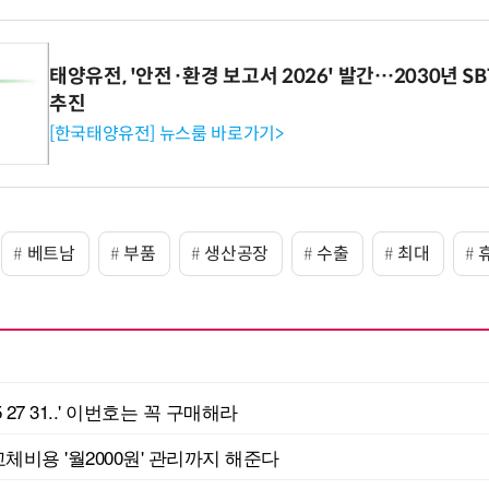
태양유전, '안전·환경 보고서 2026' 발간…2030년 S
추진
[한국태양유전] 뉴스룸 바로가기>
베트남
부품
생산공장
수출
최대