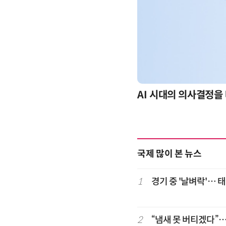
-day 워크숍
AI 시대의 의사결정을 
국제 많이 본 뉴스
1
경기 중 '날벼락'… 
2
“냄새 못 버티겠다”…