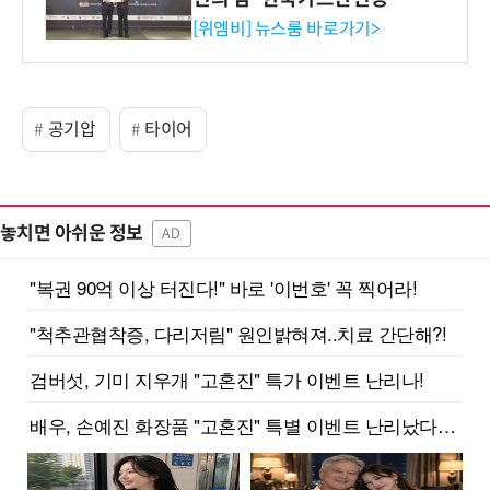
사장상 수상
[위엠비] 뉴스룸 바로가기>
공기압
타이어
놓치면 아쉬운 정보
AD