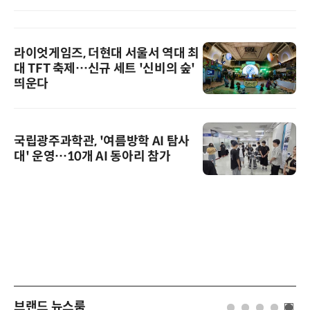
라이엇게임즈, 더현대 서울서 역대 최
대 TFT 축제…신규 세트 '신비의 숲'
띄운다
국립광주과학관, '여름방학 AI 탐사
대' 운영…10개 AI 동아리 참가
브랜드 뉴스룸