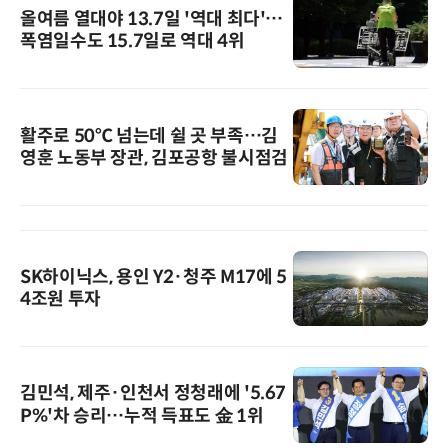
올여름 열대야 13.7일 '역대 최다'…
폭염일수도 15.7일로 역대 4위
활주로 50℃ 넘는데 쉴 곳 부족…김
영훈 노동부 장관, 김포공항 불시점검
SK하이닉스, 용인 Y2·청주 M17에 5
4조원 투자
김민석, 제주·인천서 정청래에 '5.67
P%'차 승리…누적 득표도 金 1위