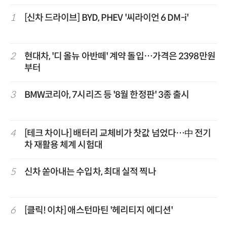
1
[신차 드라이브] BYD, PHEV '씨라이언 6 DM-i'
2
현대차, '디 올뉴 아반떼' 계약 돌입…가격은 2398만원
부터
3
BMW코리아, 7시리즈 등 '8월 한정판' 3종 출시
4
[테크 차이나] 배터리 교체비가 찻값 넘었다…中 전기
차 재활용 체계 시험대
5
신차 쏟아내는 수입차, 최대 실적 찍나
6
[클릭! 이차] 애스턴마틴 '헤리티지 에디션'