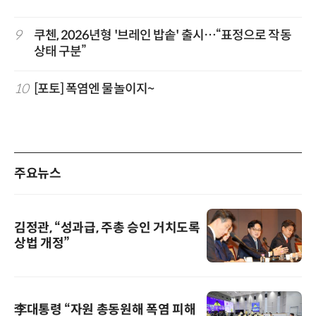
9
쿠첸, 2026년형 '브레인 밥솥' 출시…“표정으로 작동
상태 구분”
10
[포토] 폭염엔 물놀이지~
주요뉴스
김정관, “성과급, 주총 승인 거치도록
상법 개정”
李대통령 “자원 총동원해 폭염 피해