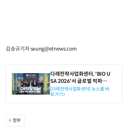
김승규기자 seung@etnews.com
다래전략사업화센터, 'BIO U
SA 2026'서 글로벌 빅파마
와의 비즈니스 미팅 지원…K
[다래전략사업화센터] 뉴스룸 바
로가기>
-바이오 해외 진출 교두보 확
보
정부