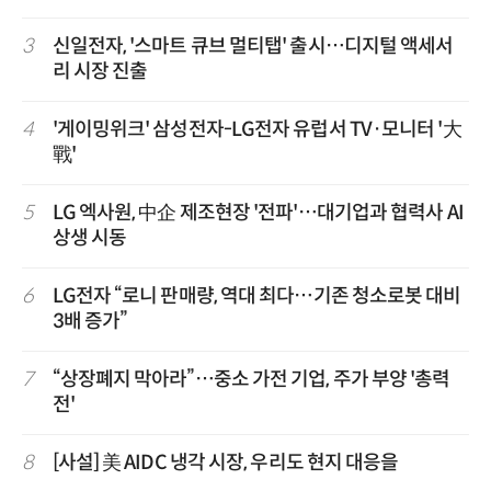
3
신일전자, '스마트 큐브 멀티탭' 출시…디지털 액세서
리 시장 진출
4
'게이밍위크' 삼성전자-LG전자 유럽서 TV·모니터 '大
戰'
5
LG 엑사원, 中企 제조현장 '전파'…대기업과 협력사 AI
상생 시동
6
LG전자 “로니 판매량, 역대 최다…기존 청소로봇 대비
3배 증가”
7
“상장폐지 막아라”…중소 가전 기업, 주가 부양 '총력
전'
8
[사설] 美 AIDC 냉각 시장, 우리도 현지 대응을