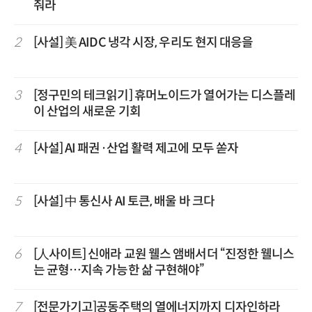
줘라
2
[사설] 美 AIDC 냉각 시장, 우리도 현지 대응을
3
[정구민의 테크읽기] 휴머노이드가 열어가는 디스플레
이 산업의 새로운 기회
4
[사설] AI 패권·산업 활력 제고에 모두 쏟자
5
[사설] 中 통신사 AI 토큰, 배울 바 크다
6
[人사이트] 신애라 교원 웰스 앰배서더 “진정한 웰니스
는 균형…지속 가능한 삶 구현해야”
7
[전문가기고]공동주택의 열에너지까지 디자인하라