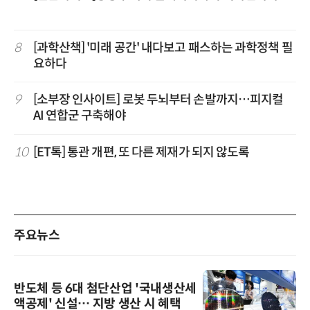
8
[과학산책] '미래 공간' 내다보고 패스하는 과학정책 필
요하다
9
[소부장 인사이트] 로봇 두뇌부터 손발까지…피지컬
AI 연합군 구축해야
10
[ET톡] 통관 개편, 또 다른 제재가 되지 않도록
주요뉴스
반도체 등 6대 첨단산업 '국내생산세
액공제' 신설… 지방 생산 시 혜택