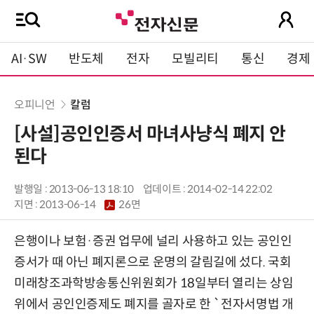
AI·SW
반도체
전자
모빌리티
통신
경제
오피니언
칼럼
[사설]공인인증서 마녀사냥식 폐지 안
된다
발행일 : 2013-06-13 18:10
업데이트 : 2014-02-14 22:02
지면 :
2013-06-14
26면
은행이나 보험·증권 업무에 널리 사용하고 있는 공인인
증서가 때 아닌 폐지론으로 운명의 갈림길에 섰다. 국회
미래창조과학방송통신위원회가 18일부터 열리는 상임
위에서 공인인증제도 폐지를 골자로 한 `전자서명법 개