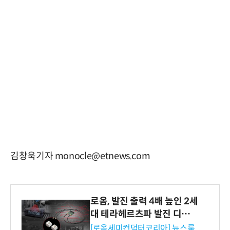
김창욱기자 monocle@etnews.com
로옴, 발진 출력 4배 높인 2세
대 테라헤르츠파 발진 디바이
스 개발
[로옴세미컨덕터코리아] 뉴스룸