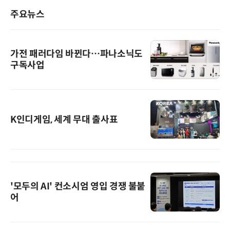
주요뉴스
가전 패러다임 바뀐다…파나소닉도
구독사업
K인디게임, 세계 무대 출사표
'모두의 AI' 컨소시엄 영입 경쟁 불붙
어