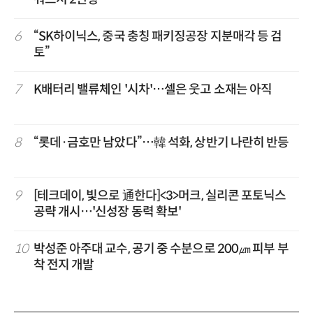
6
“SK하이닉스, 중국 충칭 패키징공장 지분매각 등 검
토”
7
K배터리 밸류체인 '시차'…셀은 웃고 소재는 아직
8
“롯데·금호만 남았다”…韓 석화, 상반기 나란히 반등
9
[테크데이, 빛으로 通한다]<3>머크, 실리콘 포토닉스
공략 개시…'신성장 동력 확보'
10
박성준 아주대 교수, 공기 중 수분으로 200㎛ 피부 부
착 전지 개발