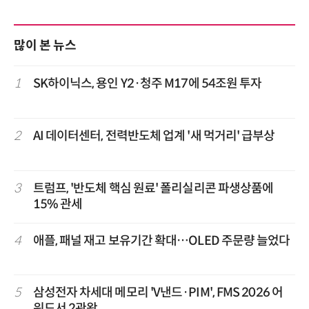
많이 본 뉴스
1
SK하이닉스, 용인 Y2·청주 M17에 54조원 투자
2
AI 데이터센터, 전력반도체 업계 '새 먹거리' 급부상
3
트럼프, '반도체 핵심 원료' 폴리실리콘 파생상품에
15% 관세
4
애플, 패널 재고 보유기간 확대…OLED 주문량 늘었다
5
삼성전자 차세대 메모리 'V낸드·PIM', FMS 2026 어
워드서 2관왕