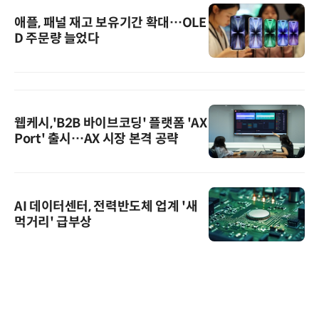
애플, 패널 재고 보유기간 확대…OLE
D 주문량 늘었다
웹케시,'B2B 바이브코딩' 플랫폼 'AX
Port' 출시…AX 시장 본격 공략
AI 데이터센터, 전력반도체 업계 '새
먹거리' 급부상