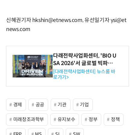
신혜권기자 hkshin@etnews.com, 유선일기자 ysi@et
news.com
다래전략사업화센터, 'BIO U
SA 2026'서 글로벌 빅파마
와의 비즈니스 미팅 지원…K
[다래전략사업화센터] 뉴스룸 바
로가기>
-바이오 해외 진출 교두보 확
보
경제
공공
기관
기업
미래창조과학부
유지보수
정부
정책
ERP
MS
SI
SW