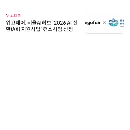
축 추진
어 개최
시큐어링크
서울AI허브 '2026 AI 전
시큐어링크
 지원사업' 컨소시엄 선정
흥원 AI 초
정
다래전략사업
다래전략사업화
026'서 
스 미팅 지
교두보 확