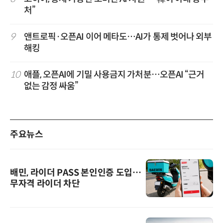
처”
9
앤트로픽·오픈AI 이어 메타도…AI가 통제 벗어나 외부
해킹
10
애플, 오픈AI에 기밀 사용금지 가처분…오픈AI “근거
없는 감정 싸움”
주요뉴스
배민, 라이더 PASS 본인인증 도입…
무자격 라이더 차단