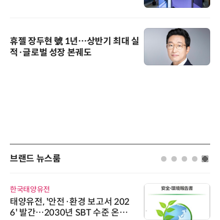
휴젤 장두현 號 1년…상반기 최대 실
적·글로벌 성장 본궤도
브랜드 뉴스룸
유전
인아그룹
 '안전·환경 보고서 202
'자동화 산
…2030년 SBT 수준 온실
인아그룹 전