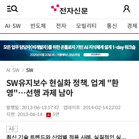
AI·SW
반도체
전자
모빌리티
통신
경제
AI·SW
SW
SW유지보수 현실화 정책, 업계 "환
영"…선행 과제 남아
발행일 : 2013-06-13 17:47
업데이트 : 2014-02-14 22:02
지면 :
2013-06-14
5면
최신 기술 트렌드와 산업별 적용 사례, 실질적인 실행 전략을 공유 (9/18 양재역)