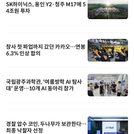
SK하이닉스, 용인 Y2·청주 M17에 5
4조원 투자
창사 첫 파업까지 갔던 카카오…연봉
6.3% 인상 합의
국립광주과학관, '여름방학 AI 탐사
대' 운영…10개 AI 동아리 참가
경찰 압수 코인, 두나무가 보관한다…
최종 낙찰자 선정