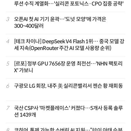
루션 수직 계열화…'실리콘 포토닉스·CPO 집중 공략'
3
오픈AI 첫 AI 기기 윤곽…'도넛 모양'에 가격은
300~400달러
4
[테크 차이나] DeepSeek V4 Flash 1위… 중국 모델 강
세 지속(OpenRouter 주간 AI 모델 사용량 순위)
5
[르포] 정부 GPU 7656장 운영 최전선…'NHN 팩토리
X' 가보니
6
구광모 LG 회장, 내주 美 실리콘밸리서 젠슨 황 재회동
7
국산 CSP사 '마켓플레이스' 커졌다…5개사 등록 솔루
션 1439개
8
코히어, 통제 가능한 소버린 AI 지원…“韓이 아태 승부