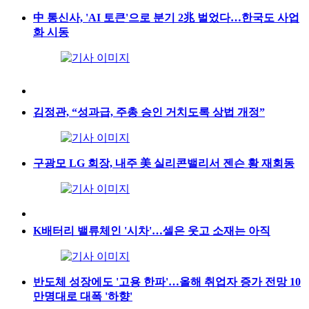
中 통신사, 'AI 토큰'으로 분기 2兆 벌었다…한국도 사업
화 시동
김정관, “성과급, 주총 승인 거치도록 상법 개정”
구광모 LG 회장, 내주 美 실리콘밸리서 젠슨 황 재회동
K배터리 밸류체인 '시차'…셀은 웃고 소재는 아직
반도체 성장에도 '고용 한파'…올해 취업자 증가 전망 10
만명대로 대폭 '하향'