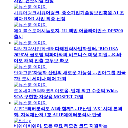
사업' 컨소시엄 선정
시큐어링크
시큐어링크, 중소기업기술정보진흥원 AI 초
격차 R&D 사업 최종 선정
에이블스토어
시놀로지, 1U 백업 어플라이언스 DP5200
출시
다래전략사업화센터
다래전략사업화센터, 'BIO USA
2026'서 글로벌 빅파마와의 비즈니스 미팅 지원…K-바
이오 해외 진출 교두보 확보
인아그룹
'자동화 산업의 새로운 가능성'…인아그룹 전국
7개 도시 세미나 페어 개최
로옴세미컨덕터코리아
로옴, 업계 최고 수준의 Wide-
SOA 구현한 차량용 MOSFET 개발
AIPD
“특허분석도 AI와 함께”…IP산업 'AX' 시대 본격
화, 지식재산처 1호 AI IP데이터분석사 탄생
비쉐이
비쉐이, 모든 주요 리모컨 코드 지원하는