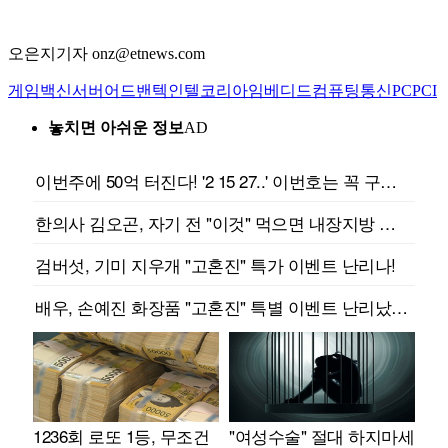
오은지기자 onz@etnews.com
게임
백신
서버
어드밴텍
인텔코리아
임베디드
컴퓨팅
통신
PC
PCI
놓치면 아쉬운 정보
AD