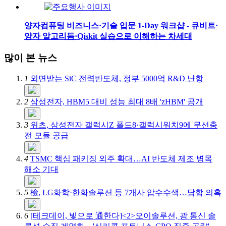
양자컴퓨팅 비즈니스·기술 입문 1-Day 워크샵 - 큐비트·
양자 알고리듬·Qiskit 실습으로 이해하는 차세대
많이 본 뉴스
1
외면받는 SiC 전력반도체, 정부 5000억 R&D 난항
2
삼성전자, HBM5 대비 성능 최대 8배 'zHBM' 공개
3
위츠, 삼성전자 갤럭시Z 폴드8·갤럭시워치9에 무선충
전 모듈 공급
4
TSMC 핵심 패키징 외주 확대…AI 반도체 제조 병목
해소 기대
5
檢, LG화학·한화솔루션 등 7개사 압수수색…담합 의혹
6
[테크데이, 빛으로 通한다]<2>오이솔루션, 광 통신 솔