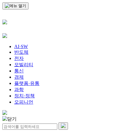
AI·SW
반도체
전자
모빌리티
통신
경제
플랫폼·유통
과학
정치·정책
오피니언