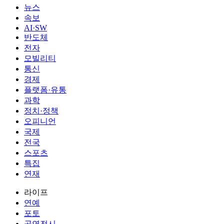
뉴스
속보
AI·SW
반도체
전자
모빌리티
통신
경제
플랫폼·유통
과학
정치·정책
오피니언
국제
전국
스포츠
특집
연재
라이프
연예
포토
공연전시