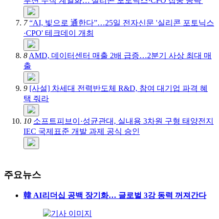
루션 수직 계열화…'실리콘 포토닉스·CPO 집중 공략'
7
“AI, 빛으로 通한다”…25일 전자신문 '실리콘 포토닉스
·CPO' 테크데이 개최
8
AMD, 데이터센터 매출 2배 급증…2분기 사상 최대 매
출
9
[사설] 차세대 전력반도체 R&D, 참여 대기업 파격 혜
택 줘라
10
소프트피브이·성균관대, 실내용 3차원 구형 태양전지
IEC 국제표준 개발 과제 공식 승인
주요뉴스
韓 AI리더십 공백 장기화… 글로벌 3강 동력 꺼져간다