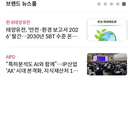
브랜드 뉴스룸
한국태양유전
태양유전, '안전·환경 보고서 202
6' 발간…2030년 SBT 수준 온실
가스 감축 추진
AIPD
“특허분석도 AI와 함께”…IP산업
'AX' 시대 본격화, 지식재산처 1호
AI IP데이터분석사 탄생