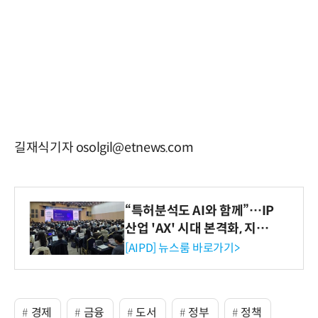
길재식기자 osolgil@etnews.com
“특허분석도 AI와 함께”…IP
산업 'AX' 시대 본격화, 지식
재산처 1호 AI IP데이터분석
[AIPD] 뉴스룸 바로가기>
사 탄생
경제
금융
도서
정부
정책