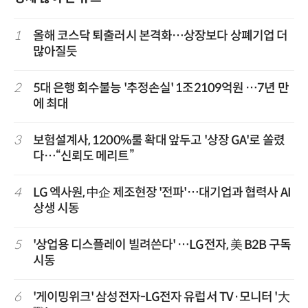
1
올해 코스닥 퇴출러시 본격화…상장보다 상폐기업 더
많아질듯
2
5대 은행 회수불능 '추정손실' 1조2109억원 …7년 만
에 최대
3
보험설계사, 1200%룰 확대 앞두고 '상장 GA'로 쏠렸
다…“신뢰도 메리트”
4
LG 엑사원, 中企 제조현장 '전파'…대기업과 협력사 AI
상생 시동
5
'상업용 디스플레이 빌려쓴다' …LG전자, 美 B2B 구독
시동
6
'게이밍위크' 삼성전자-LG전자 유럽서 TV·모니터 '大