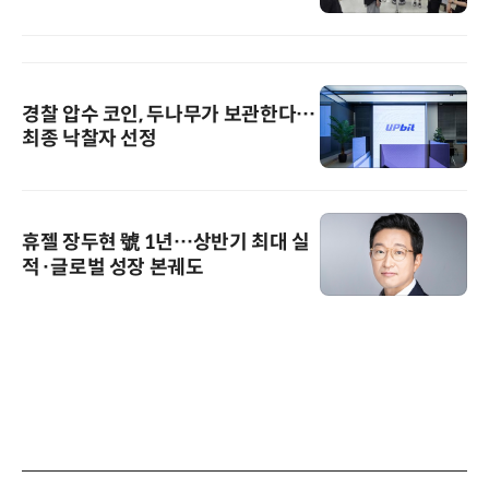
경찰 압수 코인, 두나무가 보관한다…
최종 낙찰자 선정
휴젤 장두현 號 1년…상반기 최대 실
적·글로벌 성장 본궤도