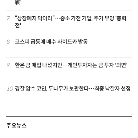
戰'
7
“상장폐지 막아라”…중소 가전 기업, 주가 부양 '총력
전'
8
코스피 급등에 매수 사이드카 발동
9
한은 금 매입 나섰지만…개인투자자는 금 투자 '외면'
10
경찰 압수 코인, 두나무가 보관한다…최종 낙찰자 선정
주요뉴스