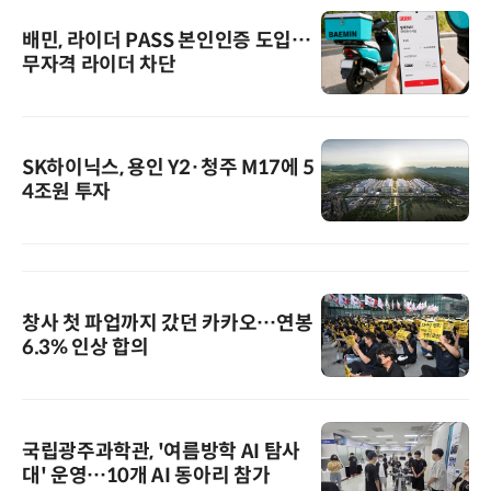
배민, 라이더 PASS 본인인증 도입…
무자격 라이더 차단
SK하이닉스, 용인 Y2·청주 M17에 5
4조원 투자
창사 첫 파업까지 갔던 카카오…연봉
6.3% 인상 합의
국립광주과학관, '여름방학 AI 탐사
대' 운영…10개 AI 동아리 참가