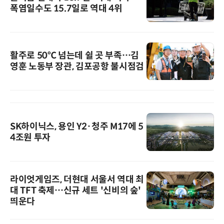
폭염일수도 15.7일로 역대 4위
활주로 50℃ 넘는데 쉴 곳 부족…김
영훈 노동부 장관, 김포공항 불시점검
SK하이닉스, 용인 Y2·청주 M17에 5
4조원 투자
라이엇게임즈, 더현대 서울서 역대 최
대 TFT 축제…신규 세트 '신비의 숲'
띄운다