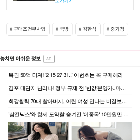
로가기>
-바이오 해외 진출 교두보 확
보
구매조건부사업
국방
김한식
중기청
놓치면 아쉬운 정보
AD