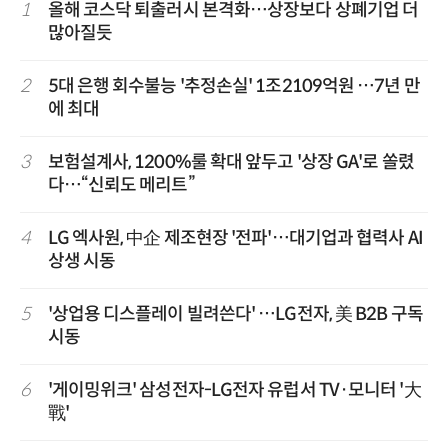
1
올해 코스닥 퇴출러시 본격화…상장보다 상폐기업 더
많아질듯
2
5대 은행 회수불능 '추정손실' 1조2109억원 …7년 만
에 최대
3
보험설계사, 1200%룰 확대 앞두고 '상장 GA'로 쏠렸
다…“신뢰도 메리트”
4
LG 엑사원, 中企 제조현장 '전파'…대기업과 협력사 AI
상생 시동
5
'상업용 디스플레이 빌려쓴다' …LG전자, 美 B2B 구독
시동
6
'게이밍위크' 삼성전자-LG전자 유럽서 TV·모니터 '大
戰'