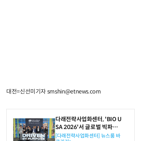
대전=신선미기자 smshin@etnews.com
다래전략사업화센터, 'BIO U
SA 2026'서 글로벌 빅파마
와의 비즈니스 미팅 지원…K
[다래전략사업화센터] 뉴스룸 바