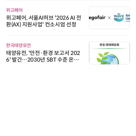
위고페어
위고페어, 서울AI허브 '2026 AI 전
환(AX) 지원사업' 컨소시엄 선정
한국태양유전
태양유전, '안전·환경 보고서 202
6' 발간…2030년 SBT 수준 온실
가스 감축 추진