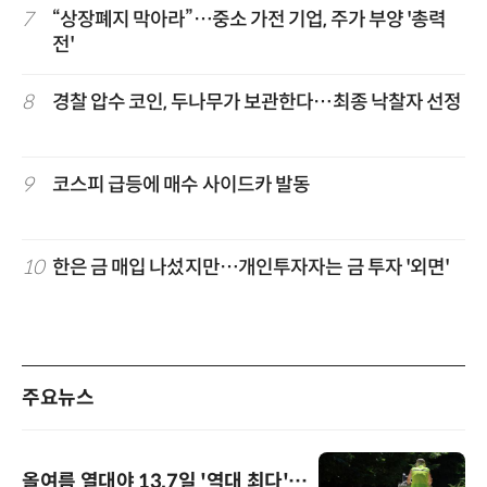
7
“상장폐지 막아라”…중소 가전 기업, 주가 부양 '총력
전'
8
경찰 압수 코인, 두나무가 보관한다…최종 낙찰자 선정
9
코스피 급등에 매수 사이드카 발동
10
한은 금 매입 나섰지만…개인투자자는 금 투자 '외면'
주요뉴스
올여름 열대야 13.7일 '역대 최다'…