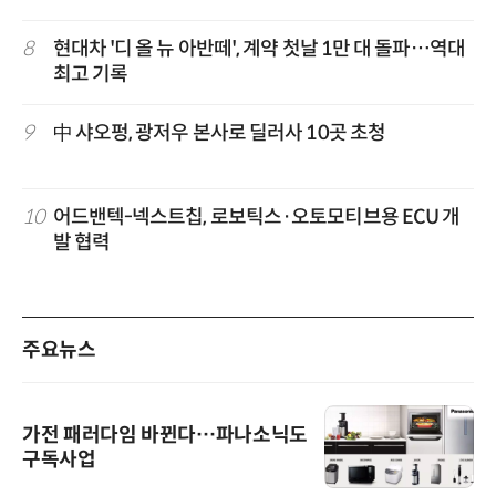
8
현대차 '디 올 뉴 아반떼', 계약 첫날 1만 대 돌파…역대
최고 기록
9
中 샤오펑, 광저우 본사로 딜러사 10곳 초청
10
어드밴텍-넥스트칩, 로보틱스·오토모티브용 ECU 개
발 협력
주요뉴스
가전 패러다임 바뀐다…파나소닉도
구독사업