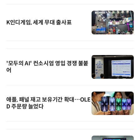
K인디게임, 세계 무대 출사표
'모두의 AI' 컨소시엄 영입 경쟁 불붙
어
애플, 패널 재고 보유기간 확대…OLE
D 주문량 늘었다