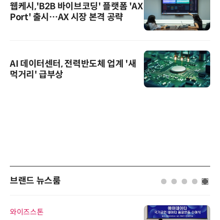
웹케시,'B2B 바이브코딩' 플랫폼 'AX
Port' 출시…AX 시장 본격 공략
AI 데이터센터, 전력반도체 업계 '새
먹거리' 급부상
브랜드 뉴스룸
와이즈스톤