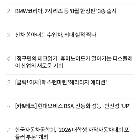
2
BMW코리아, 7시리즈 등 '8월 한정판' 3종 출시
3
신차 쏟아내는 수입차, 최대 실적 찍나
4
[정구민의 테크읽기] 휴머노이드가 열어가는 디스플레
이 산업의 새로운 기회
5
[클릭! 이차] 애스턴마틴 '헤리티지 에디션'
6
[카&테크] 현대모비스 BSA, 전동화 성능·안전성 'UP'
7
한국자동차공학회, '2026 대학생 자작자동차대회 포
뮬러 부문' 개최