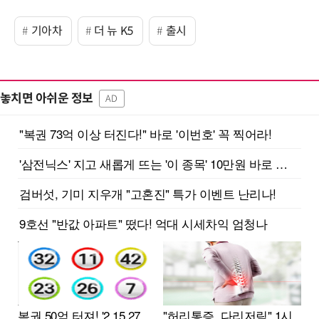
기아차
더 뉴 K5
출시
놓치면 아쉬운 정보
AD