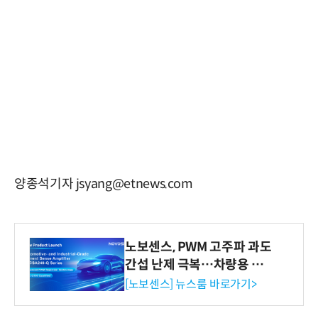
양종석기자 jsyang@etnews.com
노보센스, PWM 고주파 과도
간섭 난제 극복…차량용 전
류 감지 증폭기
[노보센스] 뉴스룸 바로가기>