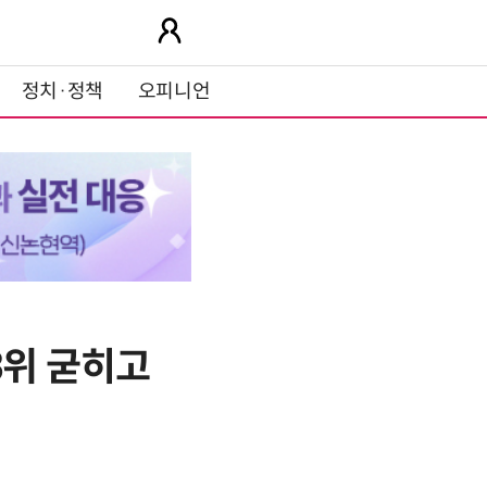
정치·정책
오피니언
3위 굳히고