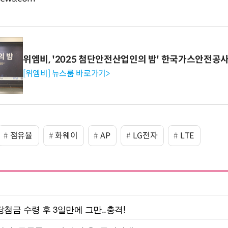
위엠비, '2025 첨단안전산업인의 밤' 한국가스안전공
[위엠비] 뉴스룸 바로가기>
점유율
화웨이
AP
LG전자
LTE