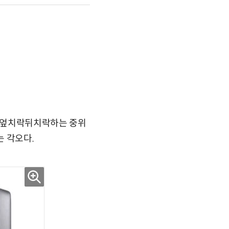
. 엎치락뒤치락하는 중위
 각오다.