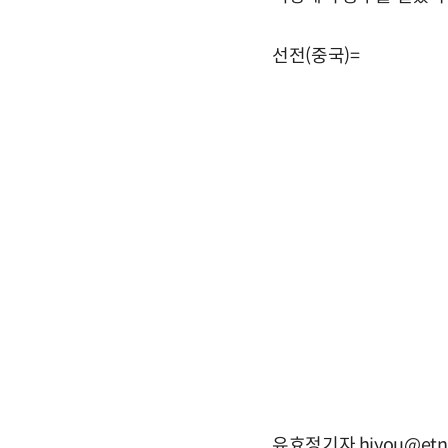
선전(중국)=
유효정기자 hjyou@etn