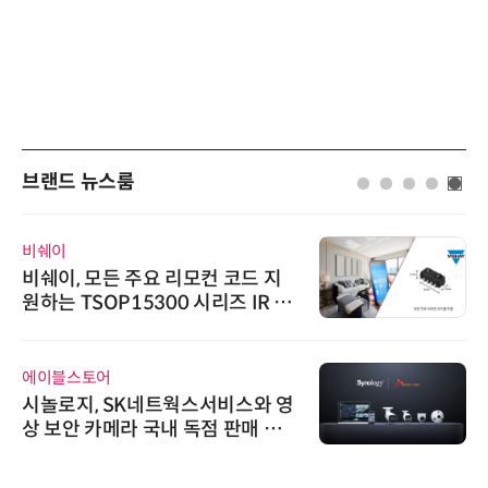
브랜드 뉴스룸
디에스앤지
주요 리모컨 코드 지
디에스앤지, 'AI E
5300 시리즈 IR 수
26' 참가 성료… 
우르는 통합 솔루
슈퍼솔루션
K네트웍스서비스와 영
슈퍼솔루션, 2026 
 국내 독점 판매 파
ooling Summi