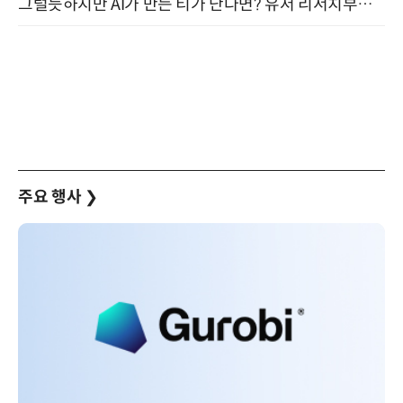
그럴듯하지만 AI가 만든 티가 난다면? 유저 리서치부터 배포까지! (9/15)
주요 행사
❯