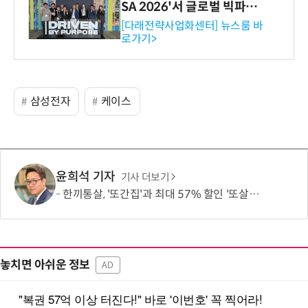
SA 2026'서 글로벌 빅파마
와의 비즈니스 미팅 지원…K
[다래전략사업화센터] 뉴스룸 바
로가기>
-바이오 해외 진출 교두보 확
보
삼성전자
케이스
윤희석 기자
기사 더보기
한끼통살, '또간집'과 최대 57% 할인 '또살집' 프로모션
놓치면 아쉬운 정보
AD