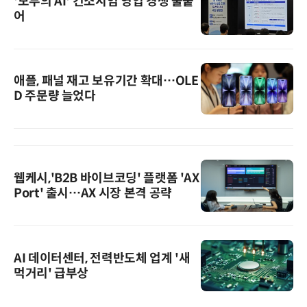
'모두의 AI' 컨소시엄 영입 경쟁 불붙
어
애플, 패널 재고 보유기간 확대…OLE
D 주문량 늘었다
웹케시,'B2B 바이브코딩' 플랫폼 'AX
Port' 출시…AX 시장 본격 공략
AI 데이터센터, 전력반도체 업계 '새
먹거리' 급부상