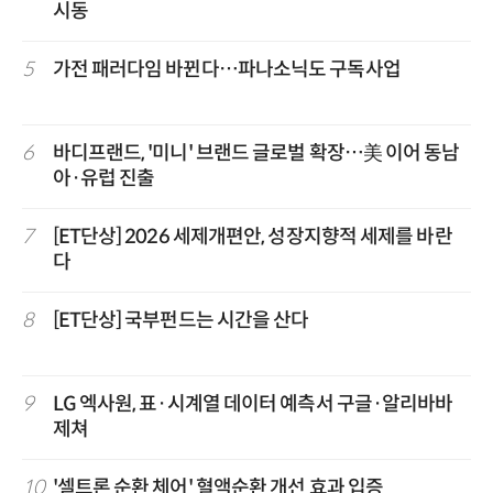
시동
5
가전 패러다임 바뀐다…파나소닉도 구독사업
6
바디프랜드, '미니' 브랜드 글로벌 확장…美 이어 동남
아·유럽 진출
7
[ET단상] 2026 세제개편안, 성장지향적 세제를 바란
다
8
[ET단상] 국부펀드는 시간을 산다
9
LG 엑사원, 표·시계열 데이터 예측서 구글·알리바바
제쳐
10
'셀트론 순환 체어' 혈액순환 개선 효과 입증