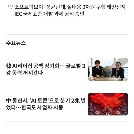
10
소프트피브이·성균관대, 실내용 3차원 구형 태양전지
IEC 국제표준 개발 과제 공식 승인
주요뉴스
韓 AI리더십 공백 장기화… 글로벌 3
강 동력 꺼져간다
中 통신사, 'AI 토큰'으로 분기 2兆 벌
었다…한국도 사업화 시동