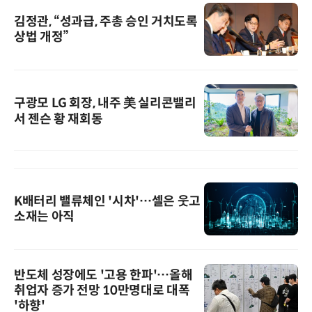
김정관, “성과급, 주총 승인 거치도록
상법 개정”
구광모 LG 회장, 내주 美 실리콘밸리
서 젠슨 황 재회동
K배터리 밸류체인 '시차'…셀은 웃고
소재는 아직
반도체 성장에도 '고용 한파'…올해
취업자 증가 전망 10만명대로 대폭
'하향'