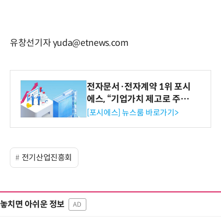
유창선기자 yuda@etnews.com
전자문서·전자계약 1위 포시
에스, “기업가치 제고로 주주
환원 강화” 계획 공시
[포시에스] 뉴스룸 바로가기>
전기산업진흥회
놓치면 아쉬운 정보
AD