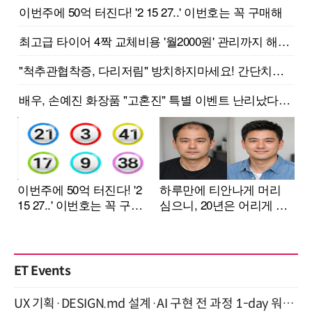
ET Events
UX 기획·DESIGN.md 설계·AI 구현 전 과정 1-day 워크숍 with Claude Code·Codex 9월 15일 개최