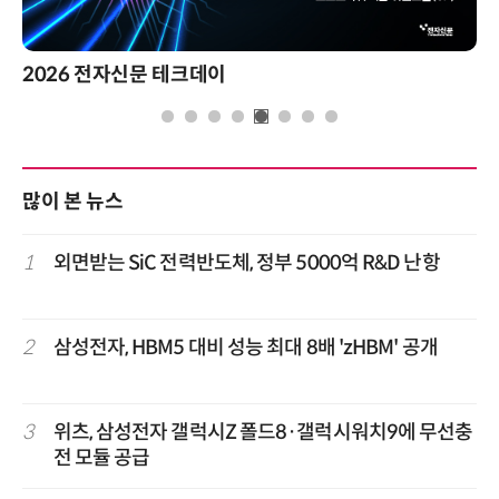
2026 전자신문 테크데이
많이 본 뉴스
1
외면받는 SiC 전력반도체, 정부 5000억 R&D 난항
2
삼성전자, HBM5 대비 성능 최대 8배 'zHBM' 공개
3
위츠, 삼성전자 갤럭시Z 폴드8·갤럭시워치9에 무선충
전 모듈 공급