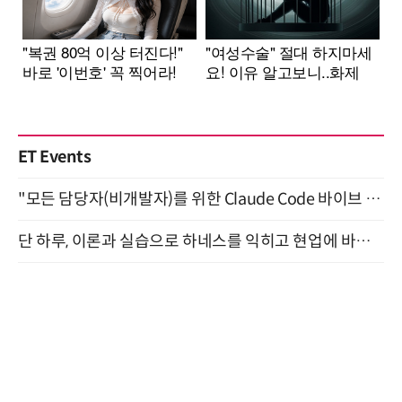
ET Events
"모든 담당자(비개발자)를 위한 Claude Code 바이브 코딩 2-day 부트캠프" 9월 16~17일 개최
단 하루, 이론과 실습으로 하네스를 익히고 현업에 바로 쓰는 핸즈온 워크숍 (8/20)