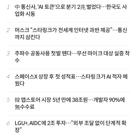
1
中 통신사, 'AI 토큰'으로 분기 2兆 벌었다…한국도 사
업화 시동
2
머스크 “스타링크가 전세계 인터넷 과반 제공”…통신
까지 삼킨다
3
주파수 공동사용 첫발 뗀다…무선 마이크 대상 실증 착
수
4
스페이스X 상장 후 첫 성적표…스타링크가 AI 적자 메
웠다
5
韓 앱스토어 시장 5년 만에 38조원…개발자 90%에
無수수료
6
LGU+, AIDC에 2조 투자…“외부 조달 없이 단계적 확
장”