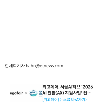
한세희기자 hahn@etnews.com
위고페어, 서울AI허브 '2026
AI 전환(AX) 지원사업' 컨소
시엄 선정
[위고페어] 뉴스룸 바로가기>