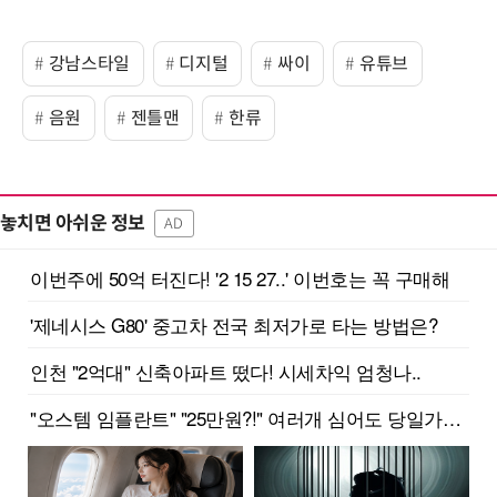
강남스타일
디지털
싸이
유튜브
음원
젠틀맨
한류
놓치면 아쉬운 정보
AD