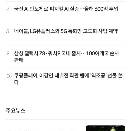
7
국산 AI 반도체로 피지컬 AI 실증…올해 600억 투입
8
네이블, LG유플러스와 5G 특화망 고도화 사업 계약
9
삼성 갤럭시 Z8·워치9 국내 출시…100여개국 순차
판매
10
쿠팡플레이, 이강인 데뷔전 직관 팬에 '역조공' 선물 쏜
다
주요뉴스