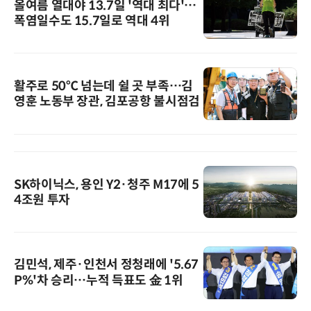
올여름 열대야 13.7일 '역대 최다'…
폭염일수도 15.7일로 역대 4위
활주로 50℃ 넘는데 쉴 곳 부족…김
영훈 노동부 장관, 김포공항 불시점검
SK하이닉스, 용인 Y2·청주 M17에 5
4조원 투자
김민석, 제주·인천서 정청래에 '5.67
P%'차 승리…누적 득표도 金 1위