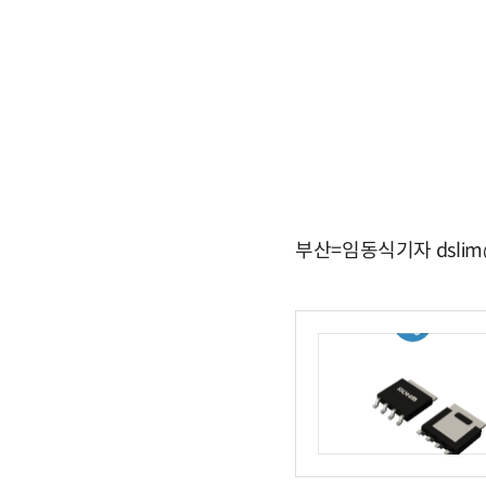
부산=임동식기자 dslim@