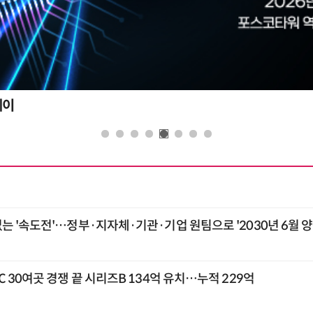
AI정부 혁신 콘퍼런스
 '속도전'…정부·지자체·기관·기업 원팀으로 '2030년 6월 양
 30여곳 경쟁 끝 시리즈B 134억 유치…누적 229억