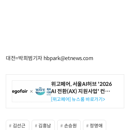
대전=박희범기자 hbpark@etnews.com
위고페어, 서울AI허브 '2026
AI 전환(AX) 지원사업' 컨소
시엄 선정
[위고페어] 뉴스룸 바로가기>
김선근
김흥남
손승원
정명애