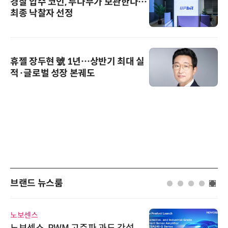
경찰 압수 코인, 두나무가 보관한다…
최종 낙찰자 선정
휴젤 장두현 號 1년…상반기 최대 실
적·글로벌 성장 본궤도
브랜드 뉴스룸
노보센스