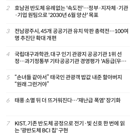
2
호남권 반도체 유례없는 '속도전'…정부·지자체·기관
·기업 원팀으로 '2030년 6월 양산' 목표
3
전남광주시, 45개 공공기관 유치 막판 총력전…100여
명 추진단 확대 개편
4
국립대구과학관, 대구 인기 관광지 공공기관 1위 선
정…과기정통부 기타공공기관 경영평가 'A등급(우수)'
겹경사
5
“손녀들 같아서” 태국인 관광객 밥값 내준 할아버지
“원래 그런거야”
6
태풍 소멸 뒤 더 뜨거워진다…'재난급 폭염' 장기화
7
KIST, 기존 반도체 공정으로 전기·빛 신호 한 번에 읽
는 '광반도체 BCI 칩' 구현