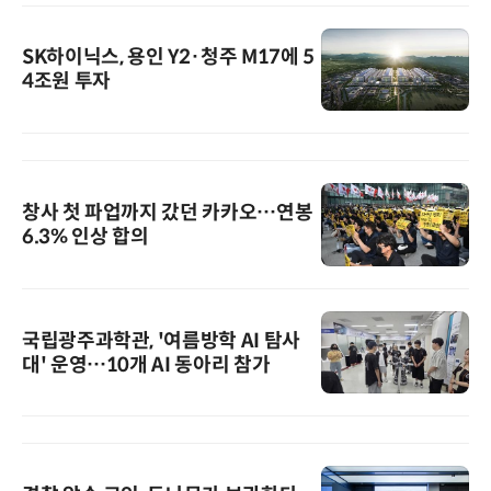
SK하이닉스, 용인 Y2·청주 M17에 5
4조원 투자
창사 첫 파업까지 갔던 카카오…연봉
6.3% 인상 합의
국립광주과학관, '여름방학 AI 탐사
대' 운영…10개 AI 동아리 참가