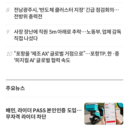
8
전남광주시, '반도체 클러스터 지정' 긴급 점검회의…
전방위 총력전
9
사장 장난에 직원 5m 아래로 추락…노동부, 업체 감독
직접 나섰다
10
“포항을 '제조 AX' 글로벌 거점으로”…포항TP, 한·중
'피지컬 AI' 글로벌 협력 속도
주요뉴스
배민, 라이더 PASS 본인인증 도입…
무자격 라이더 차단