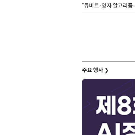
“큐비트·양자 알고리즘·Qi
주요 행사
❯