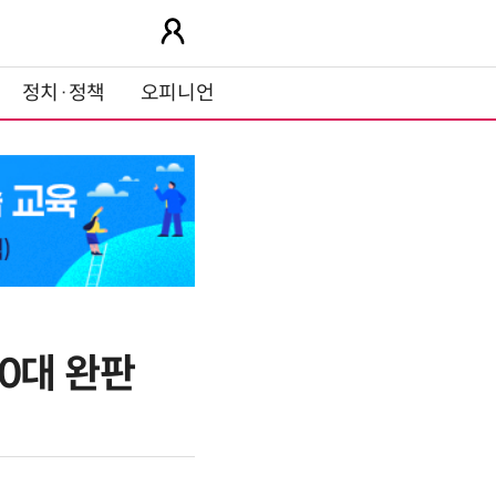
정치·정책
오피니언
0대 완판