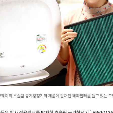
코웨이의 초슬림 공기청정기와 제품에 탑재된 헤파필터를 들고 있는 모
품은 황사 전용필터를 탑재한 초슬림 공기청정기 `AP-1013A`