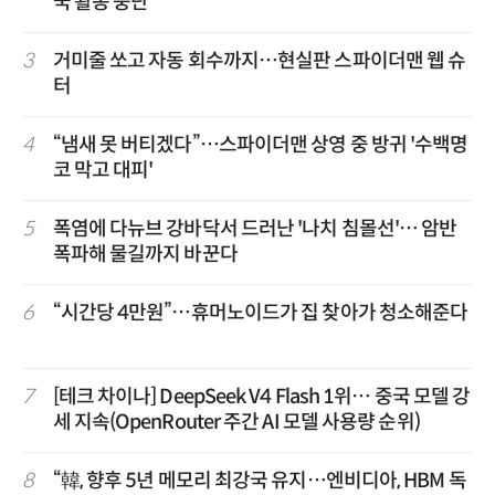
국 활동 중단
3
거미줄 쏘고 자동 회수까지…현실판 스파이더맨 웹 슈
터
4
“냄새 못 버티겠다”…스파이더맨 상영 중 방귀 '수백명
코 막고 대피'
5
폭염에 다뉴브 강바닥서 드러난 '나치 침몰선'… 암반
폭파해 물길까지 바꾼다
6
“시간당 4만원”…휴머노이드가 집 찾아가 청소해준다
7
[테크 차이나] DeepSeek V4 Flash 1위… 중국 모델 강
세 지속(OpenRouter 주간 AI 모델 사용량 순위)
8
“韓, 향후 5년 메모리 최강국 유지…엔비디아, HBM 독