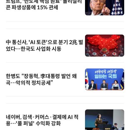
트럼프, '반도체 핵심 원료' 폴리실리
콘 파생상품에 15% 관세
中 통신사, 'AI 토큰'으로 분기 2兆 벌
었다…한국도 사업화 시동
한병도 “장동혁, 李대통령 발언 왜
곡…악의적 정치공세”
네이버, 검색·커머스·결제에 AI 적
용…'풀 퍼널' 수익화 강화