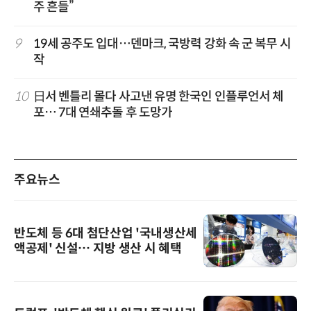
주 흔들”
9
19세 공주도 입대…덴마크, 국방력 강화 속 군 복무 시
작
10
日서 벤틀리 몰다 사고낸 유명 한국인 인플루언서 체
포… 7대 연쇄추돌 후 도망가
주요뉴스
반도체 등 6대 첨단산업 '국내생산세
액공제' 신설… 지방 생산 시 혜택