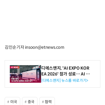
김인순기자 insoon@etnews.com
디에스앤지, 'AI EXPO KOR
EA 2026' 참가 성료… AI 전
생애주기 아우르는 통합 솔루
[디에스앤지] 뉴스룸 바로가기>
션 선봬 [영상]
미국
중국
협력