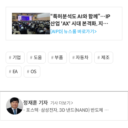
“특허분석도 AI와 함께”…IP
산업 'AX' 시대 본격화, 지식
재산처 1호 AI IP데이터분석
[AIPD] 뉴스룸 바로가기>
사 탄생
기업
도움
부품
자동차
제조
EA
OS
정재훈 기자
기사 더보기
포스텍·삼성전자, 3D 낸드(NAND) 반도체 한계 넘는 기술 개발