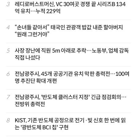
3
레디로버스트머신, VC 30여곳 경쟁 끝 시리즈B 134
억 유치…누적 229억
4
“손녀들 같아서” 태국인 관광객 밥값 내준 할아버지
“원래 그런거야”
5
사장 장난에 직원 5m 아래로 추락…노동부, 업체 감독
직접 나섰다
6
전남광주시, 45개 공공기관 유치 막판 총력전…100여
명 추진단 확대 개편
7
전남광주시, '반도체 클러스터 지정' 긴급 점검회의…
전방위 총력전
8
KIST, 기존 반도체 공정으로 전기·빛 신호 한 번에 읽
는 '광반도체 BCI 칩' 구현