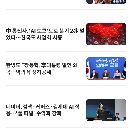
中 통신사, 'AI 토큰'으로 분기 2兆 벌
었다…한국도 사업화 시동
한병도 “장동혁, 李대통령 발언 왜
곡…악의적 정치공세”
네이버, 검색·커머스·결제에 AI 적
용…'풀 퍼널' 수익화 강화