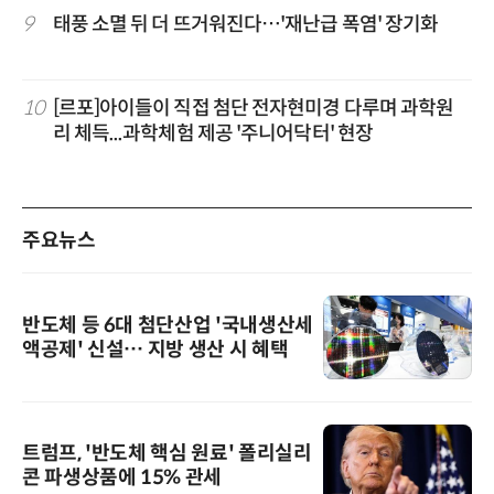
9
태풍 소멸 뒤 더 뜨거워진다…'재난급 폭염' 장기화
10
[르포]아이들이 직접 첨단 전자현미경 다루며 과학원
리 체득...과학체험 제공 '주니어닥터' 현장
주요뉴스
반도체 등 6대 첨단산업 '국내생산세
액공제' 신설… 지방 생산 시 혜택
트럼프, '반도체 핵심 원료' 폴리실리
콘 파생상품에 15% 관세