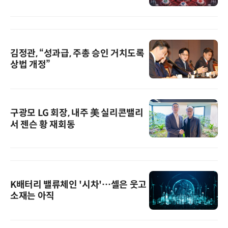
김정관, “성과급, 주총 승인 거치도록
상법 개정”
구광모 LG 회장, 내주 美 실리콘밸리
서 젠슨 황 재회동
K배터리 밸류체인 '시차'…셀은 웃고
소재는 아직