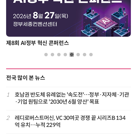
제8회 AI정부 혁신 콘퍼런스
전국 많이 본 뉴스
1
호남권 반도체 유례없는 '속도전'…정부·지자체·기관
·기업 원팀으로 '2030년 6월 양산' 목표
2
레디로버스트머신, VC 30여곳 경쟁 끝 시리즈B 134
억 유치…누적 229억