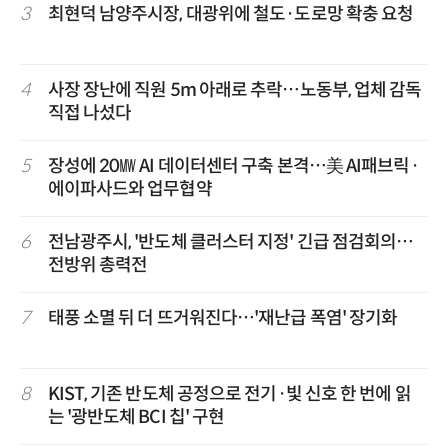
3
최현덕 남양주시장, 대광위에 철도·도로망 확충 요청
4
사장 장난에 직원 5m 아래로 추락…노동부, 업체 감독
직접 나섰다
5
장성에 20㎿ AI 데이터센터 구축 본격…美 AI패브릭·
에이파사드와 업무협약
6
전남광주시, '반도체 클러스터 지정' 긴급 점검회의…
전방위 총력전
7
태풍 소멸 뒤 더 뜨거워진다…'재난급 폭염' 장기화
8
KIST, 기존 반도체 공정으로 전기·빛 신호 한 번에 읽
는 '광반도체 BCI 칩' 구현