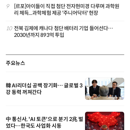
9
[르포]아이들이 직접 첨단 전자현미경 다루며 과학원
리 체득...과학체험 제공 '주니어닥터' 현장
10
전북 김제에 캐나다 첨단 배터리 기업 들어선다…
2030년까지 893억 투입
주요뉴스
韓 AI리더십 공백 장기화… 글로벌 3
강 동력 꺼져간다
中 통신사, 'AI 토큰'으로 분기 2兆 벌
었다…한국도 사업화 시동