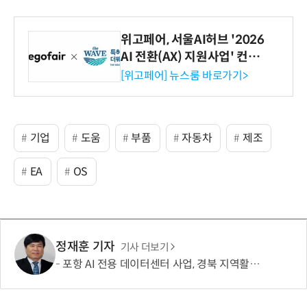
위고페어, 서울AI허브 '2026
AI 전환(AX) 지원사업' 컨소
시엄 선정
[위고페어] 뉴스룸 바로가기>
기업
도움
부품
자동차
제조
EA
OS
정재훈 기자
기사 더보기
포항 AI 전용 데이터센터 사업, 경북 지역활성화 투자펀드 3호사업에 선정