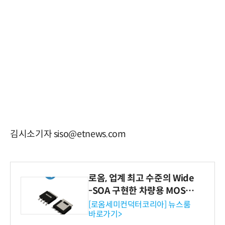
김시소기자 siso@etnews.com
로옴, 업계 최고 수준의 Wide
-SOA 구현한 차량용 MOSF
ET 개발
[로옴세미컨덕터코리아] 뉴스룸
바로가기>