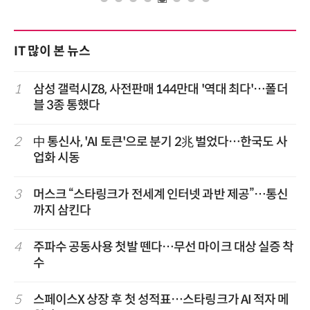
IT 많이 본 뉴스
1
삼성 갤럭시Z8, 사전판매 144만대 '역대 최다'…폴더
블 3종 통했다
2
中 통신사, 'AI 토큰'으로 분기 2兆 벌었다…한국도 사
업화 시동
3
머스크 “스타링크가 전세계 인터넷 과반 제공”…통신
까지 삼킨다
4
주파수 공동사용 첫발 뗀다…무선 마이크 대상 실증 착
수
5
스페이스X 상장 후 첫 성적표…스타링크가 AI 적자 메