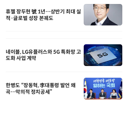
휴젤 장두현 號 1년…상반기 최대 실
적·글로벌 성장 본궤도
네이블, LG유플러스와 5G 특화망 고
도화 사업 계약
한병도 “장동혁, 李대통령 발언 왜
곡…악의적 정치공세”