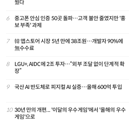
웠다
6
중고폰 안심 인증 50곳 돌파…고객 불안 줄였지만 '홍
보 부족' 과제
7
韓 앱스토어 시장 5년 만에 38조원…개발자 90%에
無수수료
8
LGU+, AIDC에 2조 투자…“외부 조달 없이 단계적 확
장”
9
국산 AI 반도체로 피지컬 AI 실증…올해 600억 투입
10
30년 만의 개편... '이달의 우수게임'에서 '올해의 우수
게임'으로