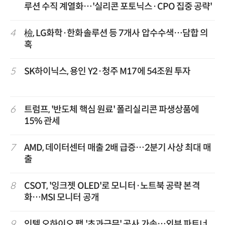
루션 수직 계열화…'실리콘 포토닉스·CPO 집중 공략'
4
檢, LG화학·한화솔루션 등 7개사 압수수색…담합 의
혹
5
SK하이닉스, 용인 Y2·청주 M17에 54조원 투자
6
트럼프, '반도체 핵심 원료' 폴리실리콘 파생상품에
15% 관세
7
AMD, 데이터센터 매출 2배 급증…2분기 사상 최대 매
출
8
CSOT, '잉크젯 OLED'로 모니터·노트북 공략 본격
화…MSI 모니터 공개
9
인텔 오하이오 팹 '초과근무' 공사 가속…외부 파트너