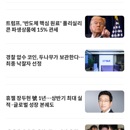
트럼프, '반도체 핵심 원료' 폴리실리
콘 파생상품에 15% 관세
경찰 압수 코인, 두나무가 보관한다…
최종 낙찰자 선정
휴젤 장두현 號 1년…상반기 최대 실
적·글로벌 성장 본궤도