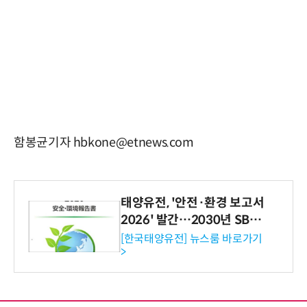
함봉균기자 hbkone@etnews.com
태양유전, '안전·환경 보고서
2026' 발간…2030년 SBT
수준 온실가스 감축 추진
[한국태양유전] 뉴스룸 바로가기
>