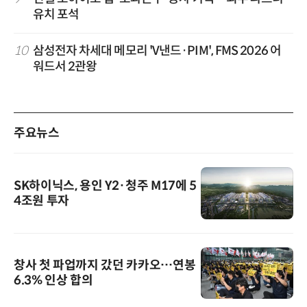
유치 포석
10
삼성전자 차세대 메모리 'V낸드·PIM', FMS 2026 어
워드서 2관왕
주요뉴스
SK하이닉스, 용인 Y2·청주 M17에 5
4조원 투자
창사 첫 파업까지 갔던 카카오…연봉
6.3% 인상 합의