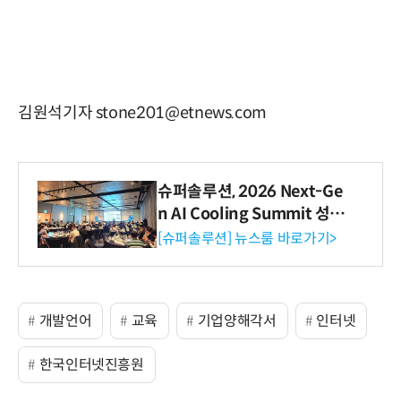
김원석기자 stone201@etnews.com
슈퍼솔루션, 2026 Next-Ge
n AI Cooling Summit 성황
리 성료
[슈퍼솔루션] 뉴스룸 바로가기>
개발언어
교육
기업양해각서
인터넷
한국인터넷진흥원