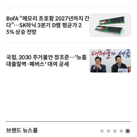
BofA “메모리 초호황 2027년까지 간
다”…SK하닉 3분기 D램 평균가 2
5% 상승 전망
국힘, 2030 주거불안 정조준…'뉴홈
대출절벽·폐버스' 대여 공세
브랜드 뉴스룸