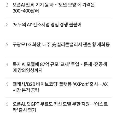
1
오픈AI 첫 AI 기기 윤곽…'도넛 모양'에 가격은
300~400달러
2
'모두의 AI' 컨소시엄 영입 경쟁 불붙어
3
구광모 LG 회장, 내주 美 실리콘밸리서 젠슨 황 재회동
4
독자 AI 모델에 87억 규모 '교재' 투입…문제·전공책
에 강의영상까지
5
웹케시,'B2B 바이브코딩' 플랫폼 'AXPort' 출시…AX
시장 본격 공략
6
오픈AI, 챗GPT 무료도 최신 모델 무한 지원…'아스트
라' 출시 연기