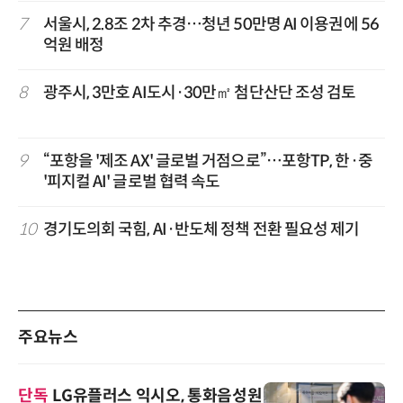
7
서울시, 2.8조 2차 추경…청년 50만명 AI 이용권에 56
억원 배정
8
광주시, 3만호 AI도시·30만㎡ 첨단산단 조성 검토
9
“포항을 '제조 AX' 글로벌 거점으로”…포항TP, 한·중
'피지컬 AI' 글로벌 협력 속도
10
경기도의회 국힘, AI·반도체 정책 전환 필요성 제기
주요뉴스
단독
LG유플러스 익시오, 통화음성원