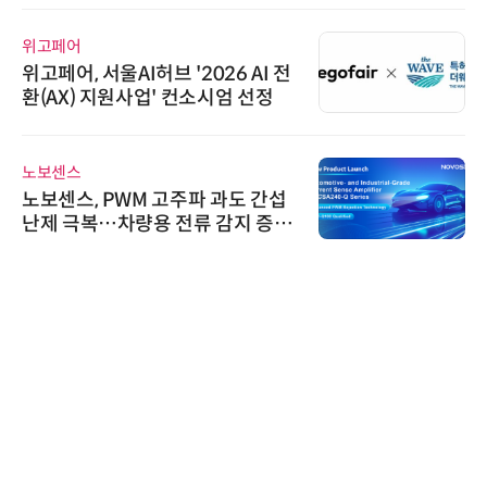
위고페어
위고페어, 서울AI허브 '2026 AI 전
환(AX) 지원사업' 컨소시엄 선정
노보센스
노보센스, PWM 고주파 과도 간섭
난제 극복…차량용 전류 감지 증폭
기