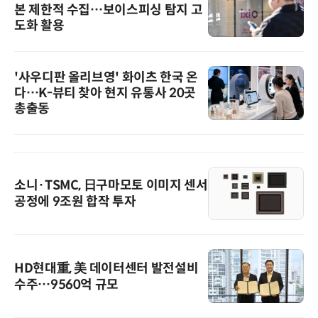
본 제한적 수집…보이스피싱 탐지 고
도화 활용
'사우디판 올리브영' 화이츠 한국 온
다…K-뷰티 찾아 현지 유통사 20곳
총출동
소니·TSMC, 日구마모토 이미지 센서
공정에 9조원 합작 투자
HD현대重, 美 데이터센터 발전설비
수주…9560억 규모