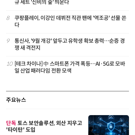
규 세트 '신비의 숲' 띄운다
8
쿠팡플레이, 이강인 데뷔전 직관 팬에 '역조공' 선물 쏜
다
9
통신사, '9월 개강' 앞두고 유학생 확보 총력…순증 경
쟁 새 격전지
10
[테크 차이나] 中 스마트폰 가격 폭등…AI·5G로 모바
일 산업 패러다임 전환 모색
주요뉴스
단독
토스 보안솔루션, 외산 지우고
'타이탄' 도입