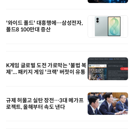
'와이드 폴드' 대흥행에…삼성전자,
폴드8 100만대 증산
K게임 글로벌 도전 가로막는 '불법 복
제'... 패키지 게임 '크랙' 버젓이 유통
규제 허물고 실탄 장전…3대 메가프
로젝트, 올해부터 속도 낸다