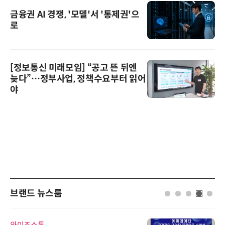
금융권 AI 경쟁, '모델'서 '통제권'으
로
[정보통신 미래모임] “공고 뜬 뒤엔
늦다”…정부사업, 정책수요부터 읽어
야
브랜드 뉴스룸
와이즈스톤