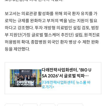
보고서는 의료관광 활성화를 위해 외국 환자 유치를 가
로막는 규제를 완화하고 부처의 벽을 넘는 지원이 필요
하다고 강조했다. 투자 개방형 의료법인 설립 검토, 범정
부 지원단(가칭 글로벌 헬스케어 추진단) 설립, 원격진료
허용범위 확대, 종합병원 외국인 환자 병상 수 제한 완화
등을 제안했다.
다래전략사업화센터, 'BIO U
SA 2026'서 글로벌 빅파마
와의 비즈니스 미팅 지원…K
[다래전략사업화센터] 뉴스룸 바
로가기>
-바이오 해외 진출 교두보 확
보