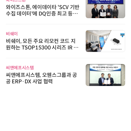
와이즈스톤, 에이데이타 'SCV 기반
수집 데이터'에 DQ인증 최고 등급
수여
비쉐이
비쉐이, 모든 주요 리모컨 코드 지
원하는 TSOP15300 시리즈 IR 수
신기 출시
씨앤에프시스템
씨앤에프시스템, 오웬스그룹과 공
공 ERP·DX 사업 협력