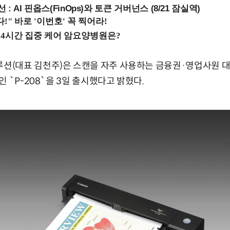
 : AI 핀옵스(FinOps)와 토큰 거버넌스 (8/21 잠실역)
대표 김천주)은 스캔을 자주 사용하는 금융권·영업사원 대상 
 `P-208`을 3일 출시했다고 밝혔다.