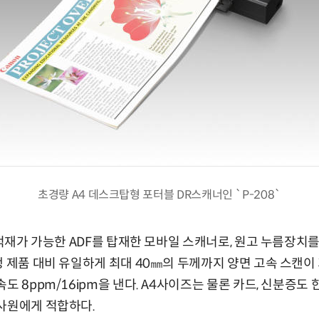
초경량 A4 데스크탑형 포터블 DR스캐너인 `P-208`
매 적재가 가능한 ADF를 탑재한 모바일 스캐너로, 원고 누름장치
쟁 제품 대비 유일하게 최대 40㎜의 두께까지 양면 고속 스캔이 
도 8ppm/16ipm을 낸다. A4사이즈는 물론 카드, 신분증도 
사원에게 적합하다.