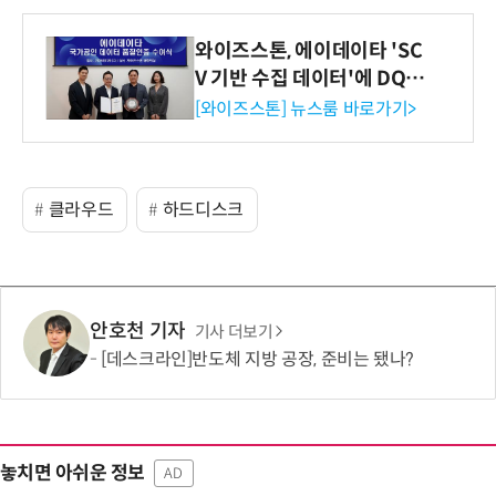
와이즈스톤, 에이데이타 'SC
V 기반 수집 데이터'에 DQ인
증 최고 등급 수여
[와이즈스톤] 뉴스룸 바로가기>
클라우드
하드디스크
안호천 기자
기사 더보기
[데스크라인]반도체 지방 공장, 준비는 됐나?
놓치면 아쉬운 정보
AD