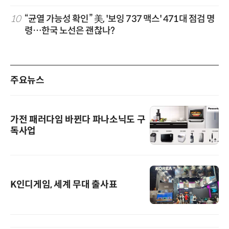
10
“균열 가능성 확인” 美, '보잉 737 맥스' 471대 점검 명
령…한국 노선은 괜찮나?
주요뉴스
가전 패러다임 바뀐다 파나소닉도 구
독사업
K인디게임, 세계 무대 출사표