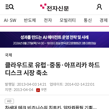
AI·SW
반도체
전자
모빌리티
통신
경제
국제
클라우드로 유럽·중동·아프리카 하드
디스크 시장 축소
발행일 : 2013-04-03 14:21
업데이트 : 2014-02-14 22:01
지면 :
2013-04-04
9면
차세대 테크 비즈니스의 치트키, 양자컴퓨팅 기회를 선점하라! (8/28 강남역)