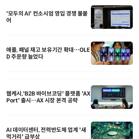
'모두의 AI' 컨소시엄 영입 경쟁 불붙
어
애플, 패널 재고 보유기간 확대…OLE
D 주문량 늘었다
웹케시,'B2B 바이브코딩' 플랫폼 'AX
Port' 출시…AX 시장 본격 공략
AI 데이터센터, 전력반도체 업계 '새
먹거리' 급부상