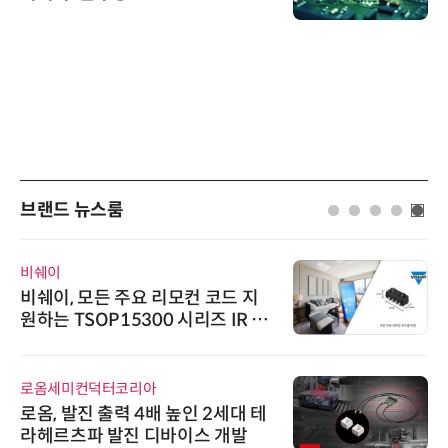
브랜드 뉴스룸
비쉐이
비쉐이, 모든 주요 리모컨 코드 지
원하는 TSOP15300 시리즈 IR 수
신기 출시
로옴세미컨덕터코리아
로옴, 발진 출력 4배 높인 2세대 테
라헤르츠파 발진 디바이스 개발