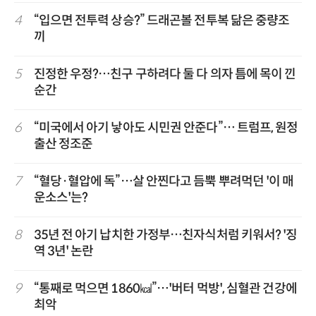
4
“입으면 전투력 상승?” 드래곤볼 전투복 닮은 중량조
끼
5
진정한 우정?…친구 구하려다 둘 다 의자 틈에 목이 낀
순간
6
“미국에서 아기 낳아도 시민권 안준다”… 트럼프, 원정
출산 정조준
7
“혈당·혈압에 독”…살 안찐다고 듬뿍 뿌려먹던 '이 매
운소스'는?
8
35년 전 아기 납치한 가정부…친자식처럼 키워서? '징
역 3년' 논란
9
“통째로 먹으면 1860㎉”…'버터 먹방', 심혈관 건강에
최악