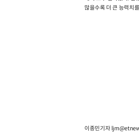
많을수록 더 큰 능력치를
이종민기자 ljm@etnew