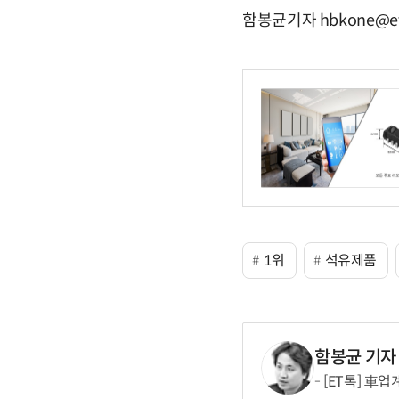
함봉균기자 hbkone@et
1위
석유제품
함봉균 기자
[ET톡] 車