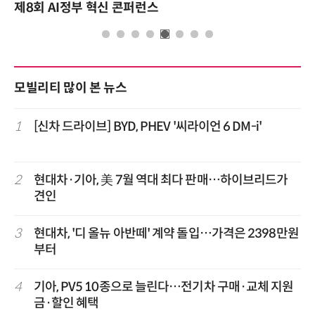
제8회 AI정부 혁신 콘퍼런스
모빌리티 많이 본 뉴스
1
[신차 드라이브] BYD, PHEV '씨라이언 6 DM-i'
2
현대차·기아, 美 7월 역대 최다 판매…하이브리드가
견인
3
현대차, '디 올뉴 아반떼' 계약 돌입…가격은 2398만원
부터
4
기아, PV5 10종으로 늘린다…전기차 구매·교체 지원
금·할인 혜택