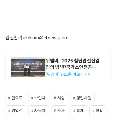
김일환기자 ihkim@etnews.com
위엠비, '2025 첨단안전산업
인의 밤' 한국가스안전공사
사장상 수상
[위엠비] 뉴스룸 바로가기>
만족도
수입차
시승
영업사원
영업점
자동차
조사
통계
현황