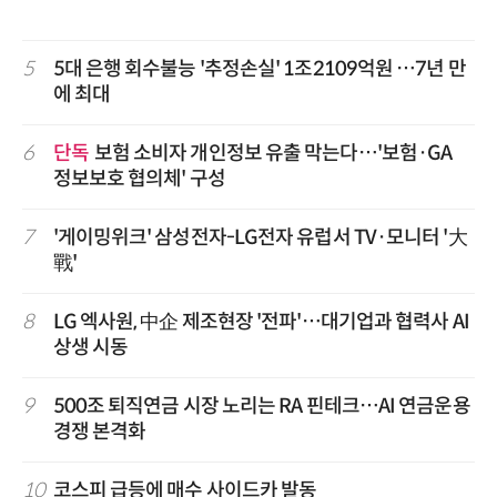
5
5대 은행 회수불능 '추정손실' 1조2109억원 …7년 만
에 최대
6
단독
보험 소비자 개인정보 유출 막는다…'보험·GA
정보보호 협의체' 구성
7
'게이밍위크' 삼성전자-LG전자 유럽서 TV·모니터 '大
戰'
8
LG 엑사원, 中企 제조현장 '전파'…대기업과 협력사 AI
상생 시동
9
500조 퇴직연금 시장 노리는 RA 핀테크…AI 연금운용
경쟁 본격화
10
코스피 급등에 매수 사이드카 발동