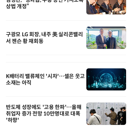
김정관, “성과급, 주총 승인 거치도록
상법 개정”
구광모 LG 회장, 내주 美 실리콘밸리
서 젠슨 황 재회동
K배터리 밸류체인 '시차'…셀은 웃고
소재는 아직
반도체 성장에도 '고용 한파'…올해
취업자 증가 전망 10만명대로 대폭
'하향'