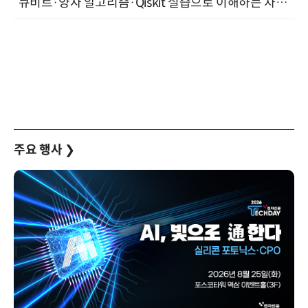
“큐비트·양자 알고리즘·Qiskit 실습으로 이해하는 차세대 컴퓨팅” (8/28)
주요 행사
❯