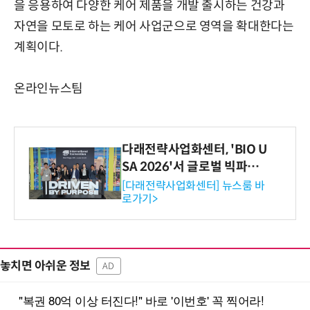
을 응용하여 다양한 케어 제품을 개발 출시하는 건강과
자연을 모토로 하는 케어 사업군으로 영역을 확대한다는
계획이다.
온라인뉴스팀
다래전략사업화센터, 'BIO U
SA 2026'서 글로벌 빅파마
와의 비즈니스 미팅 지원…K
[다래전략사업화센터] 뉴스룸 바
로가기>
-바이오 해외 진출 교두보 확
보
놓치면 아쉬운 정보
AD