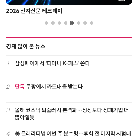
2026 전자신문 테크데이
경제 많이 본 뉴스
1
삼성페이에서 '티머니 K-패스' 쓴다
2
단독
쿠팡에서 카드대출 받는다
3
올해 코스닥 퇴출러시 본격화…상장보다 상폐기업 더
많아질듯
4
美 클래리티법 이번 주 분수령…휴회 전 마지막 시험대