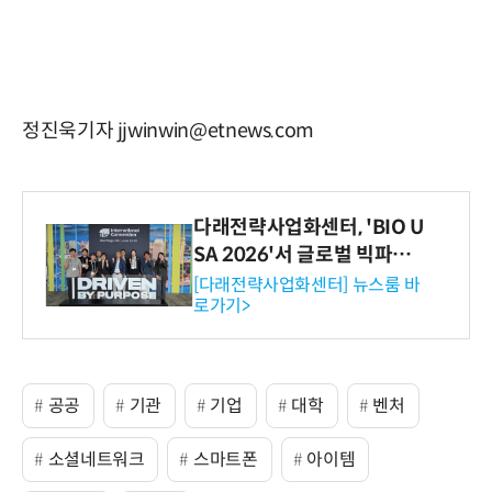
정진욱기자 jjwinwin@etnews.com
다래전략사업화센터, 'BIO U
SA 2026'서 글로벌 빅파마
와의 비즈니스 미팅 지원…K
[다래전략사업화센터] 뉴스룸 바
로가기>
-바이오 해외 진출 교두보 확
보
공공
기관
기업
대학
벤처
소셜네트워크
스마트폰
아이템