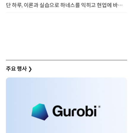
단 하루, 이론과 실습으로 하네스를 익히고 현업에 바로 쓰는 핸즈온 워크숍 (8/20)
주요 행사
❯