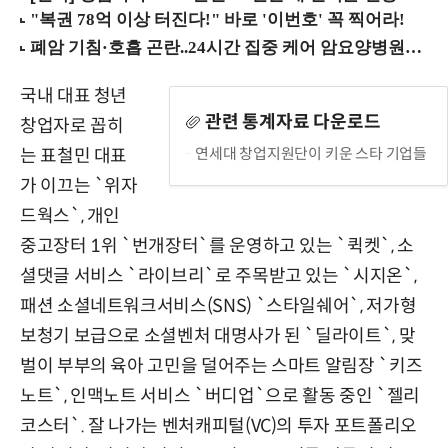
국내 대표 청년
관련 통계자료 다운로드
창업자로 꼽히
연세대 창업지원단이 키운 스타 기업들
는 표철민 대표
가 이끄는 `위자
드웍스`, 개인
중고장터 1위 `번개장터`를 운영하고 있는 `퀵켓`, 소
셜댓글 서비스 `라이브리`로 주목받고 있는 `시지온`,
패션 소셜네트워크서비스(SNS) `스타일쉐어`, 저가형
보청기 보급으로 소셜벤처 대명사가 된 `딜라이트`, 맞
벌이 부부의 육아 고민을 덜어주는 스마트 알림장 `키즈
노트`, 인맥노트 서비스 `버디업`으로 활동 중인 `젤리
코스터`. 잘 나가는 벤처캐피털(VC)의 투자 포트폴리오