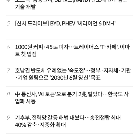
기술 개발
5
[신차 드라이브] BYD, PHEV '씨라이언 6 DM-i'
6
1000원 커피·45㎝ 피자…트레이더스 'T-카페', 이마
트 첫 입점
7
호남권 반도체 유례없는 '속도전'…정부·지자체·기관
·기업 원팀으로 '2030년 6월 양산' 목표
8
中 통신사, 'AI 토큰'으로 분기 2兆 벌었다…한국도 사
업화 시동
9
기후부, 전력망 갈등 해법 내놨다…송전철탑 최대
40% 감축·지중화 확대