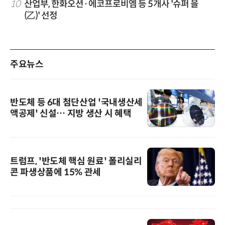
10
산업부, 한화오션·에코프로비엠 등 5개사 '슈퍼 을
(乙)' 선정
주요뉴스
반도체 등 6대 첨단산업 '국내생산세
액공제' 신설… 지방 생산 시 혜택
트럼프, '반도체 핵심 원료' 폴리실리
콘 파생상품에 15% 관세