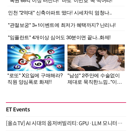
ET Events
[올쇼TV] AI 시대의 옵저버빌리티: GPU·LLM 모니터링부터 AI 기반 장애 대응까지 (8/11 생방송)