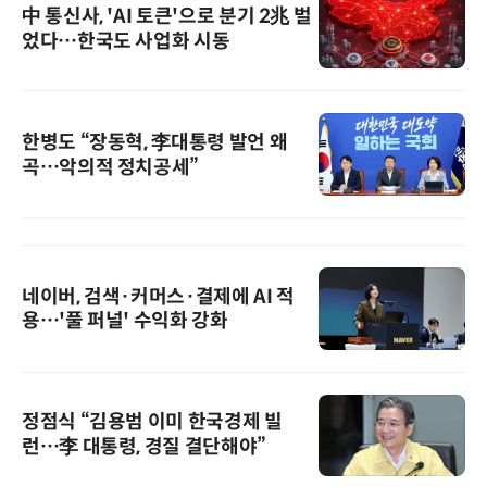
中 통신사, 'AI 토큰'으로 분기 2兆 벌
었다…한국도 사업화 시동
한병도 “장동혁, 李대통령 발언 왜
곡…악의적 정치공세”
네이버, 검색·커머스·결제에 AI 적
용…'풀 퍼널' 수익화 강화
정점식 “김용범 이미 한국경제 빌
런…李 대통령, 경질 결단해야”