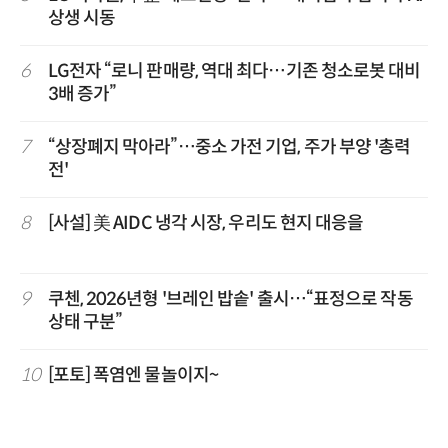
상생 시동
6
LG전자 “로니 판매량, 역대 최다…기존 청소로봇 대비
3배 증가”
7
“상장폐지 막아라”…중소 가전 기업, 주가 부양 '총력
전'
8
[사설] 美 AIDC 냉각 시장, 우리도 현지 대응을
9
쿠첸, 2026년형 '브레인 밥솥' 출시…“표정으로 작동
상태 구분”
10
[포토] 폭염엔 물놀이지~