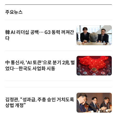
주요뉴스
韓 AI 리더십 공백… G3 동력 꺼져간
다
中 통신사, 'AI 토큰'으로 분기 2兆 벌
었다…한국도 사업화 시동
김정관, “성과급, 주총 승인 거치도록
상법 개정”