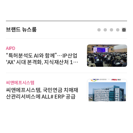
브랜드 뉴스룸
AIPD
“특허분석도 AI와 함께”…IP산업
'AX' 시대 본격화, 지식재산처 1호
AI IP데이터분석사 탄생
씨앤에프시스템
씨앤에프시스템, 국민연금 치매재
산관리서비스에 ALL# ERP 공급