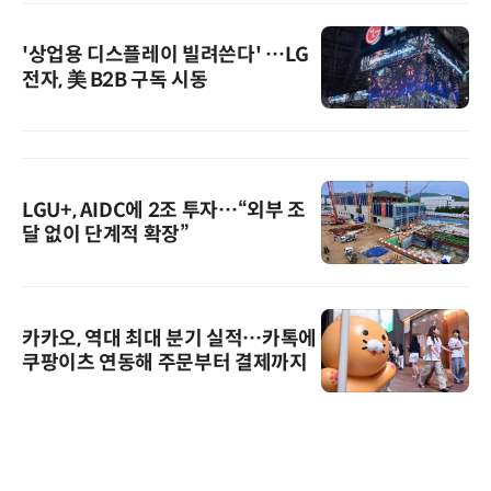
'상업용 디스플레이 빌려쓴다' …LG
전자, 美 B2B 구독 시동
LGU+, AIDC에 2조 투자…“외부 조
달 없이 단계적 확장”
카카오, 역대 최대 분기 실적…카톡에
쿠팡이츠 연동해 주문부터 결제까지