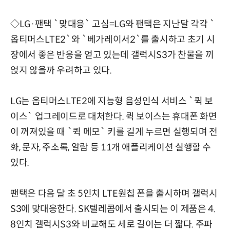
◇LG·팬택 `맞대응` 고심=LG와 팬택은 지난달 각각 `
옵티머스LTE2`와 `베가레이서2`를 출시하고 초기 시
장에서 좋은 반응을 얻고 있는데 갤럭시S3가 찬물을 끼
얹지 않을까 우려하고 있다.
LG는 옵티머스LTE2에 지능형 음성인식 서비스 `퀵 보
이스` 업그레이드로 대처한다. 퀵 보이스는 휴대폰 화면
이 꺼져있을 때 `퀵 메모` 키를 길게 누르면 실행되며 전
화, 문자, 주소록, 알람 등 11개 애플리케이션 실행할 수
있다.
팬택은 다음 달 초 5인치 LTE원칩 폰을 출시하며 갤럭시
S3에 맞대응한다. SK텔레콤에서 출시되는 이 제품은 4.
8인치 갤럭시S3와 비교해도 세로 길이는 더 짧다. 주파