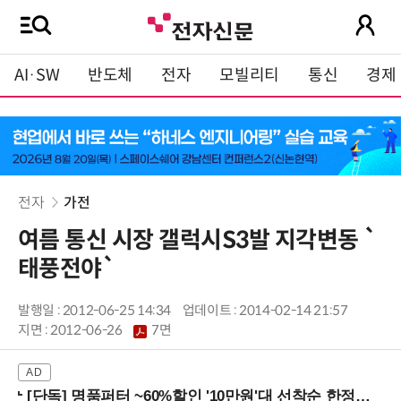
AI·SW
반도체
전자
모빌리티
통신
경제
전자
가전
여름 통신 시장 갤럭시S3발 지각변동 `
태풍전야`
발행일 : 2012-06-25 14:34
업데이트 : 2014-02-14 21:57
지면 :
2012-06-26
7면
[단독] 명품퍼터 ~60%할인 '10만원'대 선착순 한정판매!