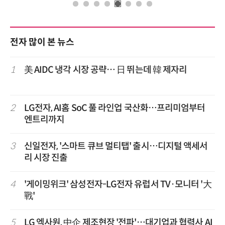
전자 많이 본 뉴스
1
美 AIDC 냉각 시장 공략… 日 뛰는데 韓 제자리
2
LG전자, AI홈 SoC 풀 라인업 국산화…프리미엄부터
엔트리까지
3
신일전자, '스마트 큐브 멀티탭' 출시…디지털 액세서
리 시장 진출
4
'게이밍위크' 삼성전자-LG전자 유럽서 TV·모니터 '大
戰'
5
LG 엑사원, 中企 제조현장 '전파'…대기업과 협력사 AI