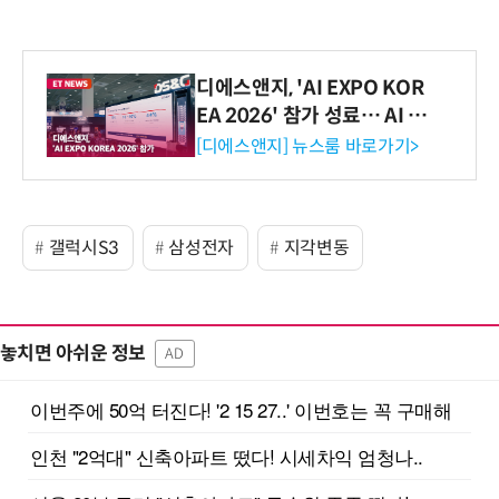
디에스앤지, 'AI EXPO KOR
EA 2026' 참가 성료… AI 전
생애주기 아우르는 통합 솔루
[디에스앤지] 뉴스룸 바로가기>
션 선봬 [영상]
갤럭시S3
삼성전자
지각변동
놓치면 아쉬운 정보
AD