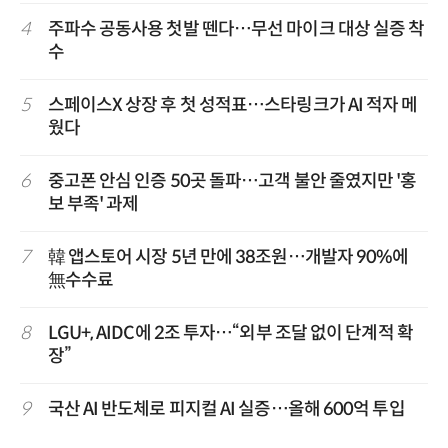
4
주파수 공동사용 첫발 뗀다…무선 마이크 대상 실증 착
수
5
스페이스X 상장 후 첫 성적표…스타링크가 AI 적자 메
웠다
6
중고폰 안심 인증 50곳 돌파…고객 불안 줄였지만 '홍
보 부족' 과제
7
韓 앱스토어 시장 5년 만에 38조원…개발자 90%에
無수수료
8
LGU+, AIDC에 2조 투자…“외부 조달 없이 단계적 확
장”
9
국산 AI 반도체로 피지컬 AI 실증…올해 600억 투입