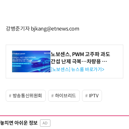
강병준기자 bjkang@etnews.com
노보센스, PWM 고주파 과도
간섭 난제 극복…차량용 전
류 감지 증폭기
[노보센스] 뉴스룸 바로가기>
방송통신위원회
하이브리드
IPTV
놓치면 아쉬운 정보
AD