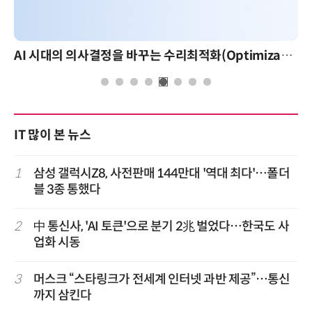
AI 시대의 의사결정을 바꾸는 수리최적화(Optimization): 실제 산업 적용 사례와 활용 전략
IT 많이 본 뉴스
1
삼성 갤럭시Z8, 사전판매 144만대 '역대 최다'…폴더
블 3종 통했다
2
中 통신사, 'AI 토큰'으로 분기 2兆 벌었다…한국도 사
업화 시동
3
머스크 “스타링크가 전세계 인터넷 과반 제공”…통신
까지 삼킨다