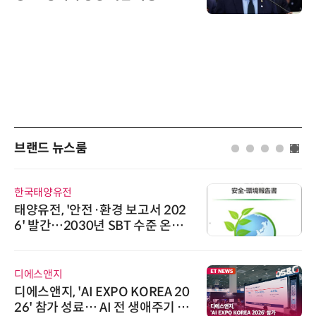
브랜드 뉴스룸
한국태양유전
태양유전, '안전·환경 보고서 202
6' 발간…2030년 SBT 수준 온실
가스 감축 추진
디에스앤지
디에스앤지, 'AI EXPO KOREA 20
26' 참가 성료… AI 전 생애주기 아