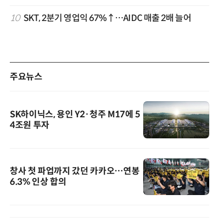
10
SKT, 2분기 영업익 67%↑…AIDC 매출 2배 늘어
주요뉴스
SK하이닉스, 용인 Y2·청주 M17에 5
4조원 투자
창사 첫 파업까지 갔던 카카오…연봉
6.3% 인상 합의