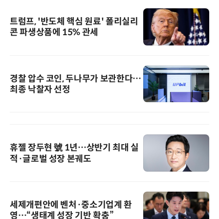
트럼프, '반도체 핵심 원료' 폴리실리
콘 파생상품에 15% 관세
경찰 압수 코인, 두나무가 보관한다…
최종 낙찰자 선정
휴젤 장두현 號 1년…상반기 최대 실
적·글로벌 성장 본궤도
세제개편안에 벤처·중소기업계 환
영…“생태계 성장 기반 확충”