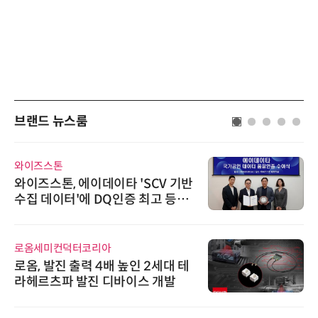
브랜드 뉴스룸
와이즈스톤
와이즈스톤, 에이데이타 'SCV 기반
수집 데이터'에 DQ인증 최고 등급
수여
로옴세미컨덕터코리아
로옴, 발진 출력 4배 높인 2세대 테
라헤르츠파 발진 디바이스 개발