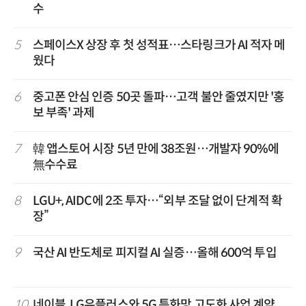
수
5
스페이스X 상장 후 첫 성적표…스타링크가 AI 적자 메
웠다
6
중고폰 안심 인증 50곳 돌파…고객 불안 줄였지만 '홍
보 부족' 과제
7
韓 앱스토어 시장 5년 만에 38조원…개발자 90%에
無수수료
8
LGU+, AIDC에 2조 투자…“외부 조달 없이 단계적 확
장”
9
국산 AI 반도체로 피지컬 AI 실증…올해 600억 투입
10
네이블, LG유플러스와 5G 특화망 고도화 사업 계약