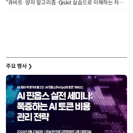
“큐비트·양자 알고리즘·Qiskit 실습으로 이해하는 차세대 컴퓨팅” (8/28)
주요 행사
❯