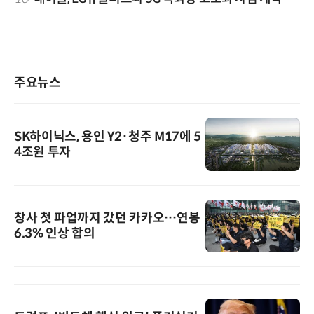
주요뉴스
SK하이닉스, 용인 Y2·청주 M17에 5
4조원 투자
창사 첫 파업까지 갔던 카카오…연봉
6.3% 인상 합의