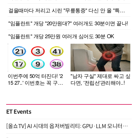
ET Events
[올쇼TV] AI 시대의 옵저버빌리티: GPU·LLM 모니터링부터 AI 기반 장애 대응까지 (8/11 생방송)