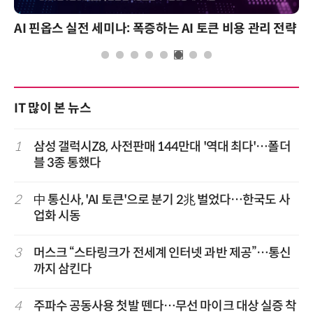
AI 핀옵스 실전 세미나: 폭증하는 AI 토큰 비용 관리 전략
IT 많이 본 뉴스
1
삼성 갤럭시Z8, 사전판매 144만대 '역대 최다'…폴더
블 3종 통했다
2
中 통신사, 'AI 토큰'으로 분기 2兆 벌었다…한국도 사
업화 시동
3
머스크 “스타링크가 전세계 인터넷 과반 제공”…통신
까지 삼킨다
4
주파수 공동사용 첫발 뗀다…무선 마이크 대상 실증 착