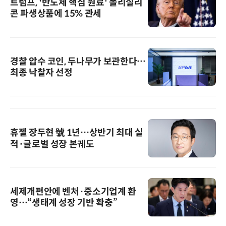
트럼프, '반도체 핵심 원료' 폴리실리
콘 파생상품에 15% 관세
경찰 압수 코인, 두나무가 보관한다…
최종 낙찰자 선정
휴젤 장두현 號 1년…상반기 최대 실
적·글로벌 성장 본궤도
세제개편안에 벤처·중소기업계 환
영…“생태계 성장 기반 확충”