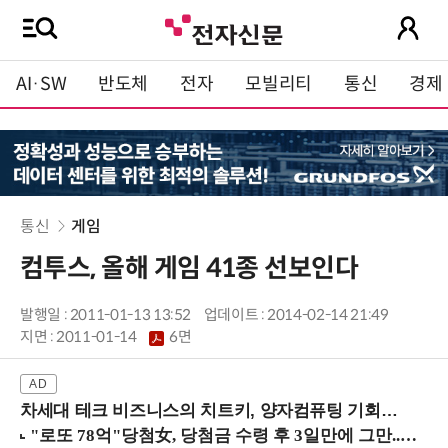
AI·SW
반도체
전자
모빌리티
통신
경제
통신
게임
컴투스, 올해 게임 41종 선보인다
발행일 : 2011-01-13 13:52
업데이트 : 2014-02-14 21:49
지면 :
2011-01-14
6면
차세대 테크 비즈니스의 치트키, 양자컴퓨팅 기회를 선점하라! (8/28 강남역)