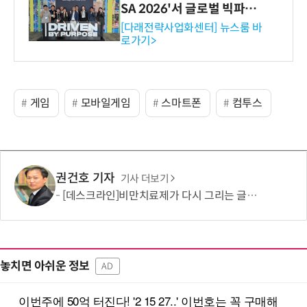
SA 2026'서 글로벌 빅파마
와의 비즈니스 미팅 지원…K
[다래전략사업화센터] 뉴스룸 바
로가기>
-바이오 해외 진출 교두보 확
보
게임
모바일게임
스마트폰
컴투스
권건호 기자
기사 더보기
[데스크라인]비만치료제가 다시 그리는 글로벌 산업 지도
놓치면 아쉬운 정보
AD