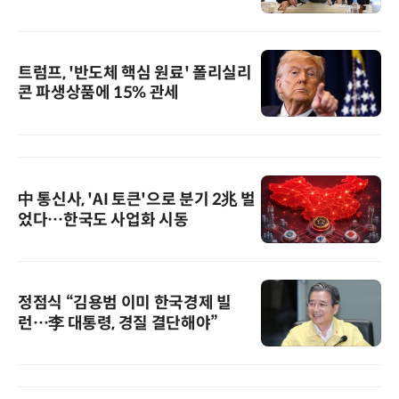
트럼프, '반도체 핵심 원료' 폴리실리
콘 파생상품에 15% 관세
中 통신사, 'AI 토큰'으로 분기 2兆 벌
었다…한국도 사업화 시동
정점식 “김용범 이미 한국경제 빌
런…李 대통령, 경질 결단해야”