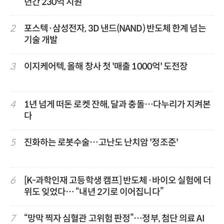
년간 230억 지원
2
포스텍·삼성전자, 3D 낸드(NAND) 반도체 한계 넘는
기술 개발
3
이지케어텍, 올해 창사 첫 '매출 1000억' 도전장
4
1년 넘게 떠돈 로켓 잔해, 달과 충돌…다누리가 지켜본
다
5
진화하는 로봇수술…고난도 난치암 '정조준'
6
[K-과학인재 고등학생 캠프] 반도체·바이오 실험에 더
위도 잊었다… “내년 2기로 이어집니다”
7
“망막 찍자 심혈관 고위험 판정”…정부, 첨단 의료 AI