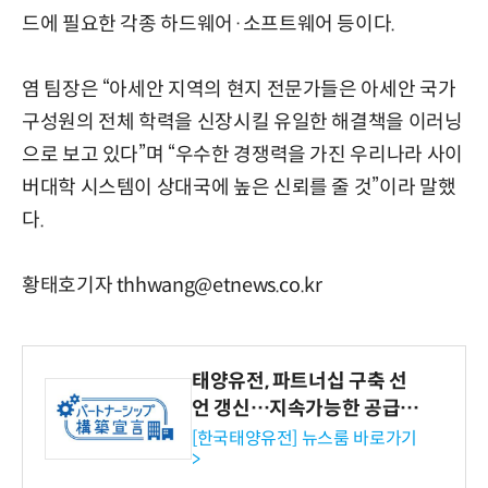
드에 필요한 각종 하드웨어·소프트웨어 등이다.
염 팀장은 “아세안 지역의 현지 전문가들은 아세안 국가
구성원의 전체 학력을 신장시킬 유일한 해결책을 이러닝
으로 보고 있다”며 “우수한 경쟁력을 가진 우리나라 사이
버대학 시스템이 상대국에 높은 신뢰를 줄 것”이라 말했
다.
황태호기자 thhwang@etnews.co.kr
태양유전, 파트너십 구축 선
언 갱신…지속가능한 공급망
협력 강화
[한국태양유전] 뉴스룸 바로가기
>