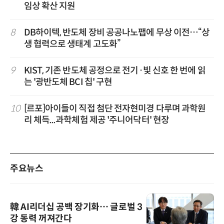
임상 확산 지원
8
DB하이텍, 반도체 장비 공공나노팹에 무상 이전…“상
생 협력으로 생태계 고도화”
9
KIST, 기존 반도체 공정으로 전기·빛 신호 한 번에 읽
는 '광반도체 BCI 칩' 구현
10
[르포]아이들이 직접 첨단 전자현미경 다루며 과학원
리 체득...과학체험 제공 '주니어닥터' 현장
주요뉴스
韓 AI리더십 공백 장기화… 글로벌 3
강 동력 꺼져간다