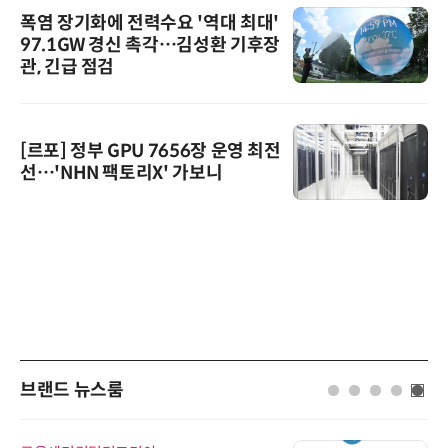
폭염 장기화에 전력수요 '역대 최대'
97.1GW 경신 촉각…김성환 기후장
관, 긴급 점검
[르포] 정부 GPU 7656장 운영 최전
선…'NHN 팩토리X' 가보니
브랜드 뉴스룸