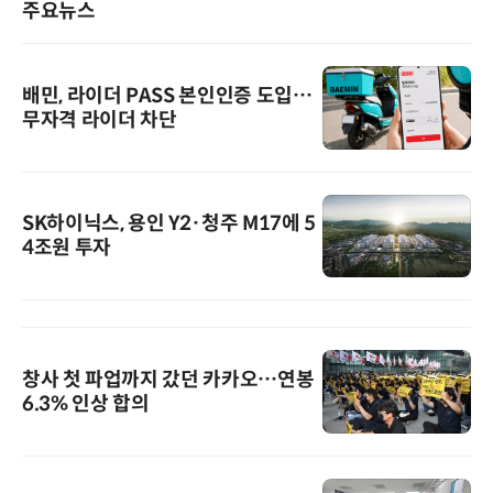
주요뉴스
배민, 라이더 PASS 본인인증 도입…
무자격 라이더 차단
SK하이닉스, 용인 Y2·청주 M17에 5
4조원 투자
창사 첫 파업까지 갔던 카카오…연봉
6.3% 인상 합의