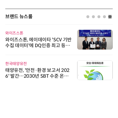
브랜드 뉴스룸
와이즈스톤
와이즈스톤, 에이데이타 'SCV 기반
수집 데이터'에 DQ인증 최고 등급
수여
한국태양유전
태양유전, '안전·환경 보고서 202
6' 발간…2030년 SBT 수준 온실
가스 감축 추진