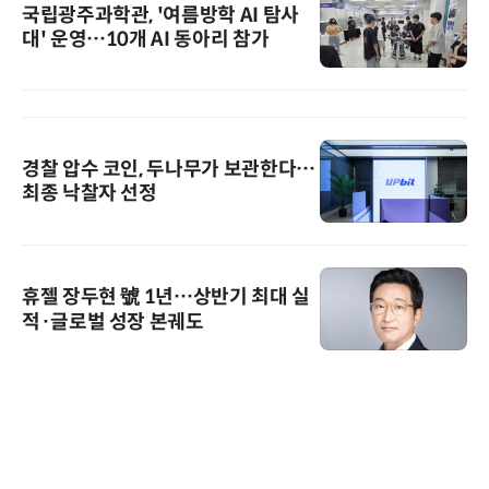
국립광주과학관, '여름방학 AI 탐사
대' 운영…10개 AI 동아리 참가
경찰 압수 코인, 두나무가 보관한다…
최종 낙찰자 선정
휴젤 장두현 號 1년…상반기 최대 실
적·글로벌 성장 본궤도