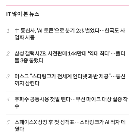
IT 많이 본 뉴스
1
中 통신사, 'AI 토큰'으로 분기 2兆 벌었다…한국도 사
업화 시동
2
삼성 갤럭시Z8, 사전판매 144만대 '역대 최다'…폴더
블 3종 통했다
3
머스크 “스타링크가 전세계 인터넷 과반 제공”…통신
까지 삼킨다
4
주파수 공동사용 첫발 뗀다…무선 마이크 대상 실증 착
수
5
스페이스X 상장 후 첫 성적표…스타링크가 AI 적자 메
웠다