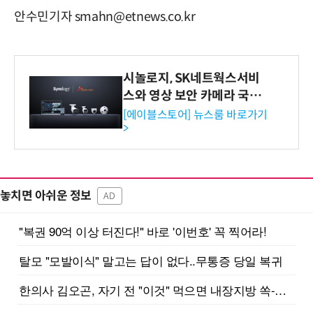
안수민기자 smahn@etnews.co.kr
시놀로지, SK네트웍스서비
스와 영상 보안 카메라 국내
독점 판매 파트너십 체결
[에이블스토어] 뉴스룸 바로가기
>
놓치면 아쉬운 정보
AD