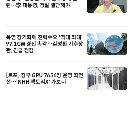
런…李 대통령, 경질 결단해야”
폭염 장기화에 전력수요 '역대 최대'
97.1GW 경신 촉각…김성환 기후장
관, 긴급 점검
[르포] 정부 GPU 7656장 운영 최전
선…'NHN 팩토리X' 가보니