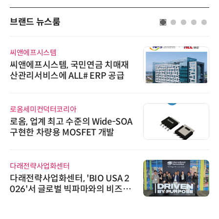
브랜드 뉴스룸
씨앤에프시스템
씨앤에프시스템, 국민연금 치매재
산관리서비스에 ALL# ERP 공급
로옴세미컨덕터코리아
로옴, 업계 최고 수준의 Wide-SOA
구현한 차량용 MOSFET 개발
다래전략사업화센터
다래전략사업화센터, 'BIO USA 2
026'서 글로벌 빅파마와의 비즈니
스 미팅 지원…K-바이오 해외 진출
교두보 확보