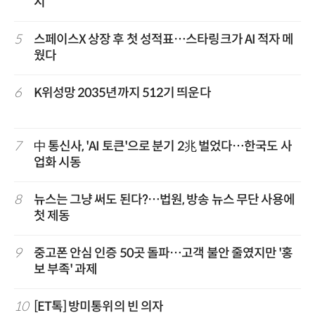
시
5
스페이스X 상장 후 첫 성적표…스타링크가 AI 적자 메
웠다
6
K위성망 2035년까지 512기 띄운다
7
中 통신사, 'AI 토큰'으로 분기 2兆 벌었다…한국도 사
업화 시동
8
뉴스는 그냥 써도 된다?…법원, 방송 뉴스 무단 사용에
첫 제동
9
중고폰 안심 인증 50곳 돌파…고객 불안 줄였지만 '홍
보 부족' 과제
10
[ET톡] 방미통위의 빈 의자