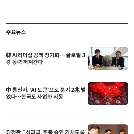
주요뉴스
韓 AI리더십 공백 장기화… 글로벌 3
강 동력 꺼져간다
中 통신사, 'AI 토큰'으로 분기 2兆 벌
었다…한국도 사업화 시동
김정관, “성과급, 주총 승인 거치도록