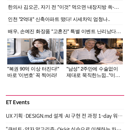
ET Events
UX 기획·DESIGN.md 설계·AI 구현 전 과정 1-day 워크숍 with Claude Code·Codex 9월 15일 개최
“큐비트·양자 알고리즘·Qiskit 실습으로 이해하는 차세대 컴퓨팅” (8/28)