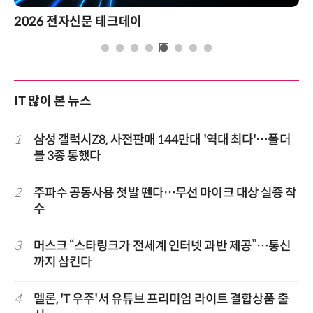
2026 전자신문 테크데이
IT 많이 본 뉴스
1
삼성 갤럭시Z8, 사전판매 144만대 '역대 최다'…폴더
블 3종 통했다
2
주파수 공동사용 첫발 뗀다…무선 마이크 대상 실증 착
수
3
머스크 “스타링크가 전세계 인터넷 과반 제공”…통신
까지 삼킨다
4
멜론, 'T 우주'서 유튜브 프리미엄 라이트 결합상품 출