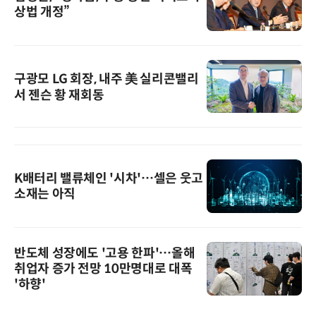
상법 개정”
구광모 LG 회장, 내주 美 실리콘밸리
서 젠슨 황 재회동
K배터리 밸류체인 '시차'…셀은 웃고
소재는 아직
반도체 성장에도 '고용 한파'…올해
취업자 증가 전망 10만명대로 대폭
'하향'