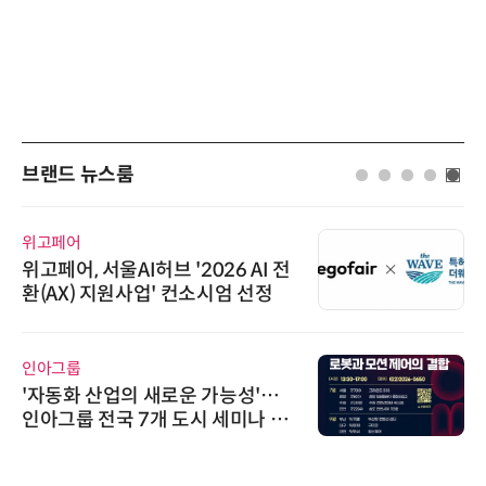
브랜드 뉴스룸
위고페어
위고페어, 서울AI허브 '2026 AI 전
환(AX) 지원사업' 컨소시엄 선정
인아그룹
'자동화 산업의 새로운 가능성'…
인아그룹 전국 7개 도시 세미나 페
어 개최