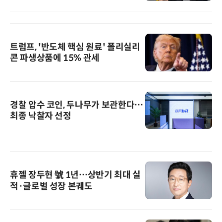
트럼프, '반도체 핵심 원료' 폴리실리
콘 파생상품에 15% 관세
경찰 압수 코인, 두나무가 보관한다…
최종 낙찰자 선정
휴젤 장두현 號 1년…상반기 최대 실
적·글로벌 성장 본궤도