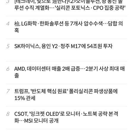
3
[테크데이, 빛으로 通한다]<2>오이솔루션, 광 통신 솔
루션 수직 계열화…'실리콘 포토닉스·CPO 집중 공략'
4
檢, LG화학·한화솔루션 등 7개사 압수수색…담합 의
혹
5
SK하이닉스, 용인 Y2·청주 M17에 54조원 투자
6
AMD, 데이터센터 매출 2배 급증…2분기 사상 최대 매
출
7
트럼프, '반도체 핵심 원료' 폴리실리콘 파생상품에
15% 관세
8
CSOT, '잉크젯 OLED'로 모니터·노트북 공략 본격
화…MSI 모니터 공개