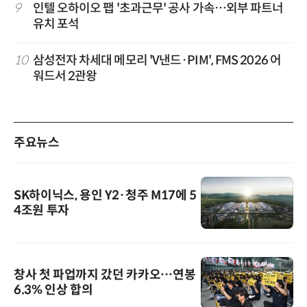
9
인텔 오하이오 팹 '초과근무' 공사 가속…외부 파트너
유치 포석
10
삼성전자 차세대 메모리 'V낸드·PIM', FMS 2026 어
워드서 2관왕
주요뉴스
SK하이닉스, 용인 Y2·청주 M17에 5
4조원 투자
창사 첫 파업까지 갔던 카카오…연봉
6.3% 인상 합의