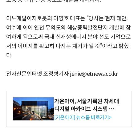
조성 등 신규 관광 명소로 개발될 계획이다.
이노메탈이지로봇의 이영호 대표는 “당사는 현재 태안,
여수에 이어 인천 무의도의 해상풍력발전단지 개발에 참
여하게 됨으로써 국내 신재생에너지 분야 선도 기업으로
서의 이미지를 확고히 다지는 계기가 될 것”이라고 밝혔
다.
전자신문인터넷 조정형기자 jenie@etnews.co.kr
가온아이, 서울기록원 차세대
디지털 아카이브 시스템 구축
수행
[가온아이] 뉴스룸 바로가기>