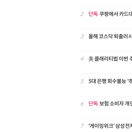
2
단독
쿠팡에서 카드
3
올해 코스닥 퇴출러
4
美 클래리티법 이번 
5
5대 은행 회수불능 '
6
단독
보험 소비자 개
7
'게이밍위크' 삼성전자