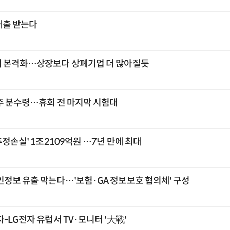
대출 받는다
시 본격화…상장보다 상폐기업 더 많아질듯
주 분수령…휴회 전 마지막 시험대
추정손실' 1조2109억원 …7년 만에 최대
인정보 유출 막는다…'보험·GA 정보보호 협의체' 구성
-LG전자 유럽서 TV·모니터 '大戰'