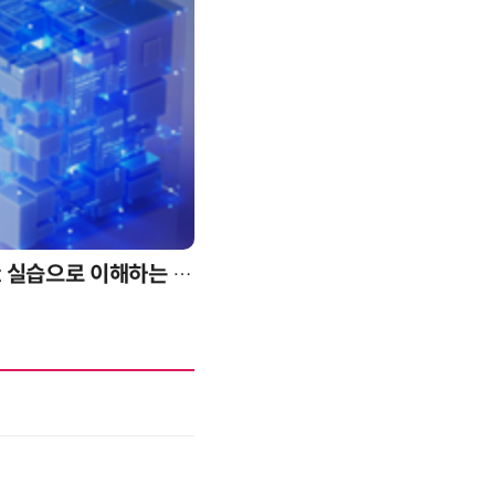
양자컴퓨팅 비즈니스·기술 입문 1-Day 워크샵 - 큐비트·양자 알고리듬·Qiskit 실습으로 이해하는 차세대