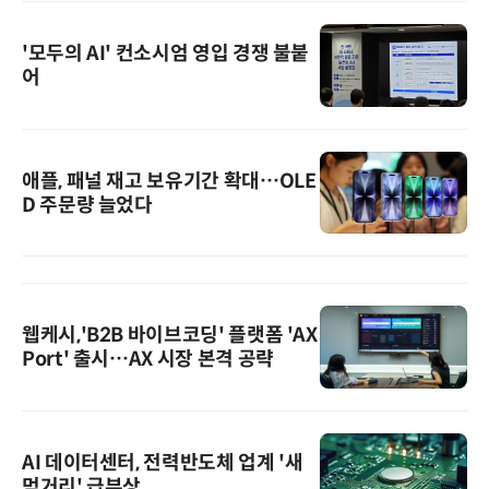
'모두의 AI' 컨소시엄 영입 경쟁 불붙
어
애플, 패널 재고 보유기간 확대…OLE
D 주문량 늘었다
웹케시,'B2B 바이브코딩' 플랫폼 'AX
Port' 출시…AX 시장 본격 공략
AI 데이터센터, 전력반도체 업계 '새
먹거리' 급부상