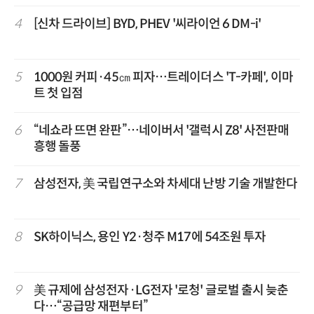
4
[신차 드라이브] BYD, PHEV '씨라이언 6 DM-i'
5
1000원 커피·45㎝ 피자…트레이더스 'T-카페', 이마
트 첫 입점
6
“네쇼라 뜨면 완판”…네이버서 '갤럭시 Z8' 사전판매
흥행 돌풍
7
삼성전자, 美 국립연구소와 차세대 난방 기술 개발한다
8
SK하이닉스, 용인 Y2·청주 M17에 54조원 투자
9
美 규제에 삼성전자·LG전자 '로청' 글로벌 출시 늦춘
다…“공급망 재편부터”