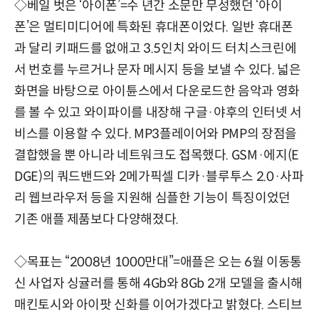
◇베일 벗은 ‘아이폰’=수 년간 소문만 무성했던 ‘아이
폰’은 멀티미디어에 특화된 휴대폰이었다. 일반 휴대폰
과 달리 키패드를 없애고 3.5인치 와이드 터치스크린에
서 번호를 누르거나 문자 메시지 등을 보낼 수 있다. 넓은
화면을 바탕으로 아이튠스에서 다운로드한 음악과 영화
를 볼 수 있고 와이파이를 내장해 구글·야후의 인터넷 서
비스를 이용할 수 있다. MP3플레이어와 PMP의 장점을
결합했을 뿐 아니라 네트워크도 접목했다. GSM·에지(E
DGE)의 쿼드밴드와 2메가픽셀 디카·블루투스 2.0·사파
리 웹브라우저 등을 지원해 심플한 기능이 특징이었던
기존 애플 제품보다 다양해졌다.
◇목표는 “2008년 1000만대”=애플은 오는 6월 이동통
신 사업자 싱귤러를 통해 4Gb와 8Gb 2개 모델을 출시해
매킨토시와 아이팟 신화를 이어가겠다고 밝혔다. 스티브