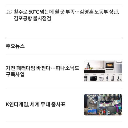
10
활주로 50℃ 넘는데 쉴 곳 부족…김영훈 노동부 장관,
김포공항 불시점검
주요뉴스
가전 패러다임 바뀐다…파나소닉도
구독사업
K인디게임, 세계 무대 출사표