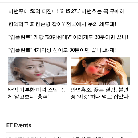
ET Events