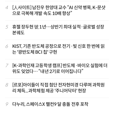
4
[人사이트] 남진우 한양대 교수 “AI 신약 병목, K-문샷
으로 극복해 개발 속도 10배 향상”
5
휴젤 장두현 號 1년…상반기 최대 실적·글로벌 성장
본궤도
6
KIST, 기존 반도체 공정으로 전기·빛 신호 한 번에 읽
는 '광반도체 BCI 칩' 구현
7
[K-과학인재 고등학생 캠프] 반도체·바이오 실험에 더
위도 잊었다… “내년 2기로 이어집니다”
8
[르포]아이들이 직접 첨단 전자현미경 다루며 과학원
리 체득...과학체험 제공 '주니어닥터' 현장
9
다누리, 스페이스X 팰컨9 달 충돌 전후 포착