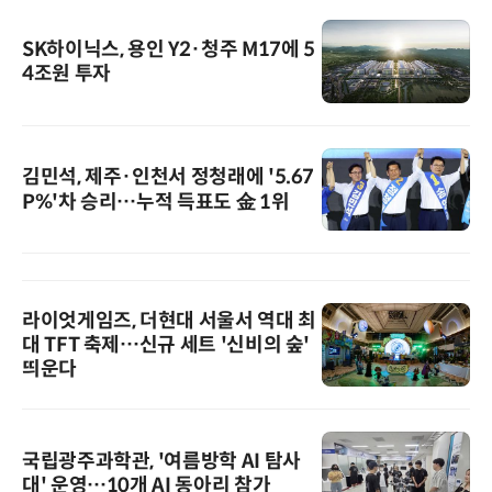
SK하이닉스, 용인 Y2·청주 M17에 5
4조원 투자
김민석, 제주·인천서 정청래에 '5.67
P%'차 승리…누적 득표도 金 1위
라이엇게임즈, 더현대 서울서 역대 최
대 TFT 축제…신규 세트 '신비의 숲'
띄운다
국립광주과학관, '여름방학 AI 탐사
대' 운영…10개 AI 동아리 참가