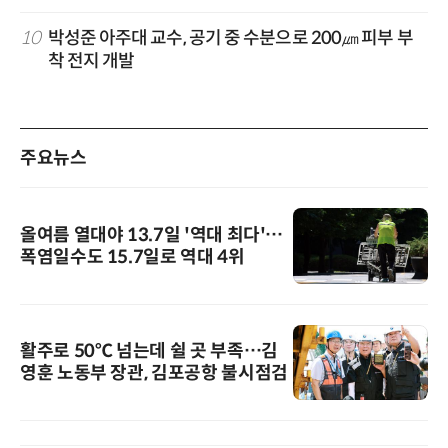
10
박성준 아주대 교수, 공기 중 수분으로 200㎛ 피부 부
착 전지 개발
주요뉴스
올여름 열대야 13.7일 '역대 최다'…
폭염일수도 15.7일로 역대 4위
활주로 50℃ 넘는데 쉴 곳 부족…김
영훈 노동부 장관, 김포공항 불시점검