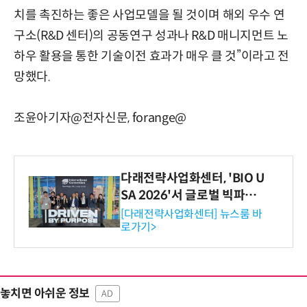
치를 촉진하는 좋은 사업모델을 될 것이며 해외 우수 연
구소(R&D 센터)의 공동연구 성과나 R&D 매니지먼트 노
하우 활용을 통한 기술이전 효과가 매우 클 것”이라고 전
망했다.
조윤아기자@전자신문, forange@
다래전략사업화센터, 'BIO U
SA 2026'서 글로벌 빅파마
와의 비즈니스 미팅 지원…K
[다래전략사업화센터] 뉴스룸 바
로가기>
-바이오 해외 진출 교두보 확
보
놓치면 아쉬운 정보
AD