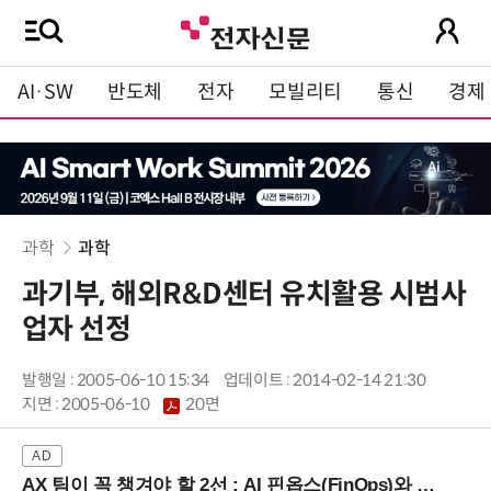
AI·SW
반도체
전자
모빌리티
통신
경제
과학
과학
과기부, 해외R&D센터 유치활용 시범사
업자 선정
발행일 : 2005-06-10 15:34
업데이트 : 2014-02-14 21:30
지면 :
2005-06-10
20면
AX 팀이 꼭 챙겨야 할 2선 : AI 핀옵스(FinOps)와 토큰 거버넌스 (8/21 잠실역)