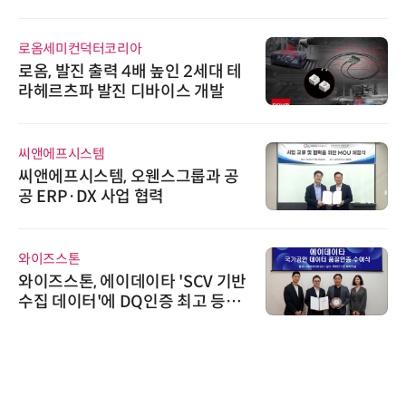
로옴세미컨덕터코리아
로옴, 발진 출력 4배 높인 2세대 테
라헤르츠파 발진 디바이스 개발
씨앤에프시스템
씨앤에프시스템, 오웬스그룹과 공
공 ERP·DX 사업 협력
와이즈스톤
와이즈스톤, 에이데이타 'SCV 기반
수집 데이터'에 DQ인증 최고 등급
수여