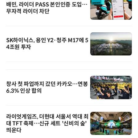
배민, 라이더 PASS 본인인증 도입…
무자격 라이더 차단
SK하이닉스, 용인 Y2·청주 M17에 5
4조원 투자
창사 첫 파업까지 갔던 카카오…연봉
6.3% 인상 합의
라이엇게임즈, 더현대 서울서 역대 최
대 TFT 축제…신규 세트 '신비의 숲'
띄운다