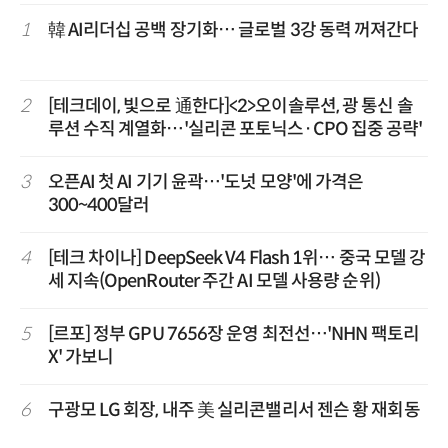
1
韓 AI리더십 공백 장기화… 글로벌 3강 동력 꺼져간다
2
[테크데이, 빛으로 通한다]<2>오이솔루션, 광 통신 솔
루션 수직 계열화…'실리콘 포토닉스·CPO 집중 공략'
3
오픈AI 첫 AI 기기 윤곽…'도넛 모양'에 가격은
300~400달러
4
[테크 차이나] DeepSeek V4 Flash 1위… 중국 모델 강
세 지속(OpenRouter 주간 AI 모델 사용량 순위)
5
[르포] 정부 GPU 7656장 운영 최전선…'NHN 팩토리
X' 가보니
6
구광모 LG 회장, 내주 美 실리콘밸리서 젠슨 황 재회동