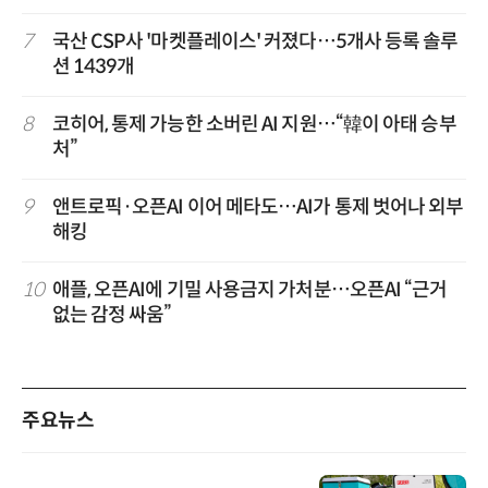
7
국산 CSP사 '마켓플레이스' 커졌다…5개사 등록 솔루
션 1439개
8
코히어, 통제 가능한 소버린 AI 지원…“韓이 아태 승부
처”
9
앤트로픽·오픈AI 이어 메타도…AI가 통제 벗어나 외부
해킹
10
애플, 오픈AI에 기밀 사용금지 가처분…오픈AI “근거
없는 감정 싸움”
주요뉴스