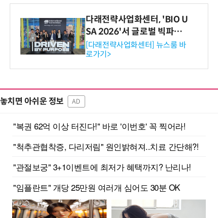
다래전략사업화센터, 'BIO U
SA 2026'서 글로벌 빅파마
와의 비즈니스 미팅 지원…K
[다래전략사업화센터] 뉴스룸 바
로가기>
-바이오 해외 진출 교두보 확
보
놓치면 아쉬운 정보
AD