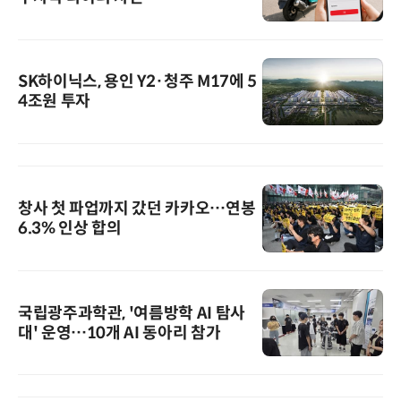
SK하이닉스, 용인 Y2·청주 M17에 5
4조원 투자
창사 첫 파업까지 갔던 카카오…연봉
6.3% 인상 합의
국립광주과학관, '여름방학 AI 탐사
대' 운영…10개 AI 동아리 참가