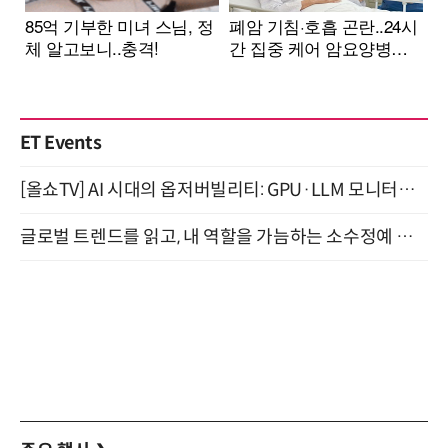
ET Events
[올쇼TV] AI 시대의 옵저버빌리티: GPU·LLM 모니터링부터 AI 기반 장애 대응까지 (8/11 생방송)
글로벌 트렌드를 읽고, 내 역할을 가늠하는 소수정예 실습 워크숍 (8/28)