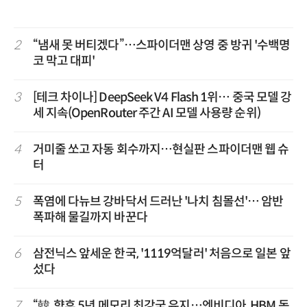
2
“냄새 못 버티겠다”…스파이더맨 상영 중 방귀 '수백명
코 막고 대피'
3
[테크 차이나] DeepSeek V4 Flash 1위… 중국 모델 강
세 지속(OpenRouter 주간 AI 모델 사용량 순위)
4
거미줄 쏘고 자동 회수까지…현실판 스파이더맨 웹 슈
터
5
폭염에 다뉴브 강바닥서 드러난 '나치 침몰선'… 암반
폭파해 물길까지 바꾼다
6
삼전닉스 앞세운 한국, '1119억달러' 처음으로 일본 앞
섰다
7
“韓, 향후 5년 메모리 최강국 유지…엔비디아, HBM 독