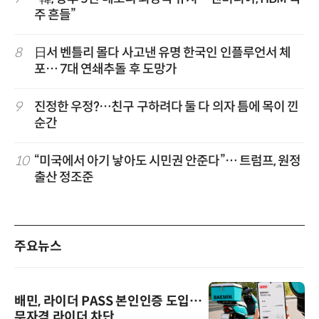
주 흔들”
8
日서 벤틀리 몰다 사고낸 유명 한국인 인플루언서 체
포… 7대 연쇄추돌 후 도망가
9
진정한 우정?…친구 구하려다 둘 다 의자 틈에 목이 낀
순간
10
“미국에서 아기 낳아도 시민권 안준다”… 트럼프, 원정
출산 정조준
주요뉴스
배민, 라이더 PASS 본인인증 도입…
무자격 라이더 차단