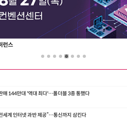
콘퍼런스
판매 144만대 '역대 최다'…폴더블 3종 통했다
전세계 인터넷 과반 제공”…통신까지 삼킨다