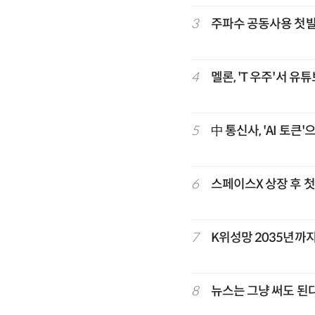
3
주파수 공동사용 첫발
4
멜론, 'T 우주'서 
5
中 통신사, 'AI 토
6
스페이스X 상장 후 
7
K위성망 2035년까지
8
뉴스는 그냥 써도 된다