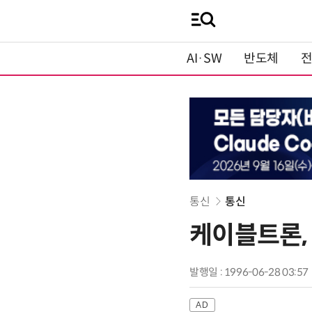
AI·SW
반도체
통신
통신
케이블트론,
발행일 : 1996-06-28 03:57