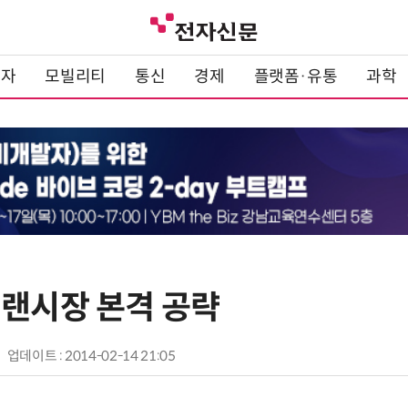
전자
모빌리티
통신
경제
플랫폼·유통
과학
 랜시장 본격 공략
업데이트 : 2014-02-14 21:05