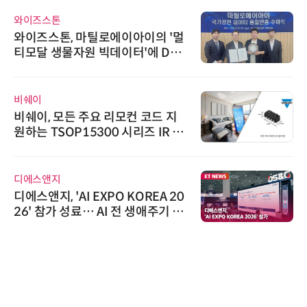
와이즈스톤
와이즈스톤, 마틸로에이아이의 '멀
티모달 생물자원 빅데이터'에 DQ
인증 최고 등급 수여
비쉐이
비쉐이, 모든 주요 리모컨 코드 지
원하는 TSOP15300 시리즈 IR 수
신기 출시
디에스앤지
디에스앤지, 'AI EXPO KOREA 20
26' 참가 성료… AI 전 생애주기 아
우르는 통합 솔루션 선봬