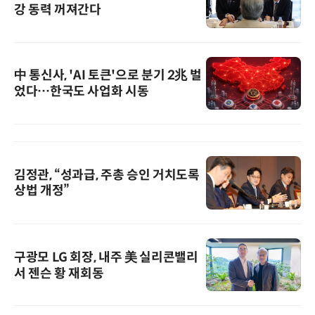
강 동력 꺼져간다
中 통신사, 'AI 토큰'으로 분기 2兆 벌
었다…한국도 사업화 시동
김정관, “성과급, 주총 승인 거치도록
상법 개정”
구광모 LG 회장, 내주 美 실리콘밸리
서 젠슨 황 재회동