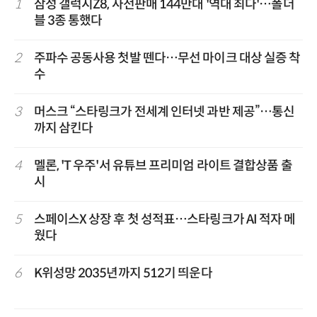
1
삼성 갤럭시Z8, 사전판매 144만대 '역대 최다'…폴더
블 3종 통했다
2
주파수 공동사용 첫발 뗀다…무선 마이크 대상 실증 착
수
3
머스크 “스타링크가 전세계 인터넷 과반 제공”…통신
까지 삼킨다
4
멜론, 'T 우주'서 유튜브 프리미엄 라이트 결합상품 출
시
5
스페이스X 상장 후 첫 성적표…스타링크가 AI 적자 메
웠다
6
K위성망 2035년까지 512기 띄운다