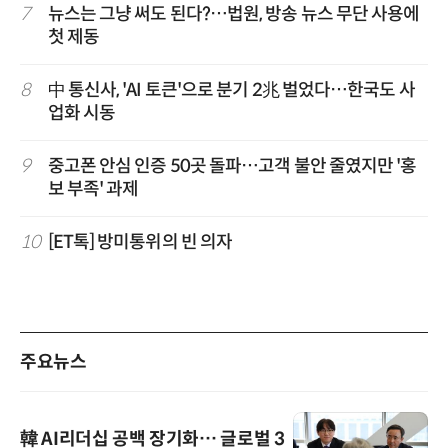
7
뉴스는 그냥 써도 된다?…법원, 방송 뉴스 무단 사용에
첫 제동
8
中 통신사, 'AI 토큰'으로 분기 2兆 벌었다…한국도 사
업화 시동
9
중고폰 안심 인증 50곳 돌파…고객 불안 줄였지만 '홍
보 부족' 과제
10
[ET톡] 방미통위의 빈 의자
주요뉴스
韓 AI리더십 공백 장기화… 글로벌 3