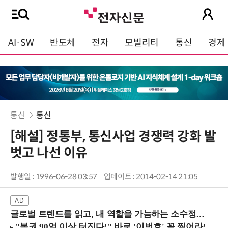
AI·SW
반도체
전자
모빌리티
통신
경제
통신
통신
[해설] 정통부, 통신사업 경쟁력 강화 발
벗고 나선 이유
발행일 : 1996-06-28 03:57
업데이트 : 2014-02-14 21:05
글로벌 트렌드를 읽고, 내 역할을 가늠하는 소수정예 실습 워크숍 (8/28 신논현역)