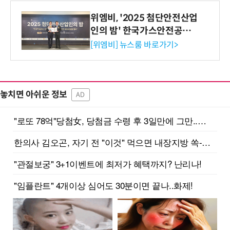
위엠비, '2025 첨단안전산업
인의 밤' 한국가스안전공사
사장상 수상
[위엠비] 뉴스룸 바로가기>
놓치면 아쉬운 정보
AD