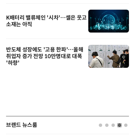
K배터리 밸류체인 '시차'…셀은 웃고
소재는 아직
반도체 성장에도 '고용 한파'…올해
취업자 증가 전망 10만명대로 대폭
'하향'
브랜드 뉴스룸