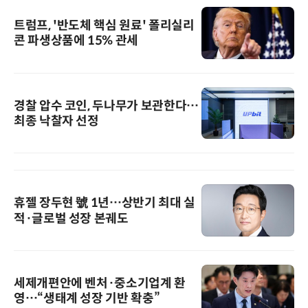
트럼프, '반도체 핵심 원료' 폴리실리
콘 파생상품에 15% 관세
경찰 압수 코인, 두나무가 보관한다…
최종 낙찰자 선정
휴젤 장두현 號 1년…상반기 최대 실
적·글로벌 성장 본궤도
세제개편안에 벤처·중소기업계 환
영…“생태계 성장 기반 확충”