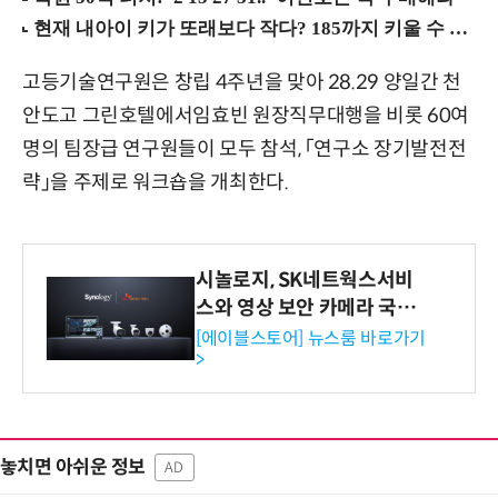
고등기술연구원은 창립 4주년을 맞아 28.29 양일간 천
안도고 그린호텔에서임효빈 원장직무대행을 비롯 60여
명의 팀장급 연구원들이 모두 참석, 「연구소 장기발전전
략」을 주제로 워크숍을 개최한다.
시놀로지, SK네트웍스서비
스와 영상 보안 카메라 국내
독점 판매 파트너십 체결
[에이블스토어] 뉴스룸 바로가기
>
놓치면 아쉬운 정보
AD