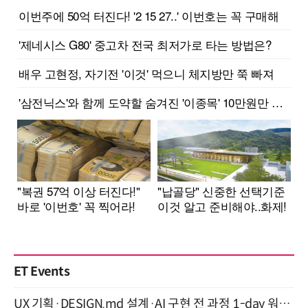
ET Events
UX 기획·DESIGN.md 설계·AI 구현 전 과정 1-day 워크숍 with Claude Code·Codex 9월 15일 개최