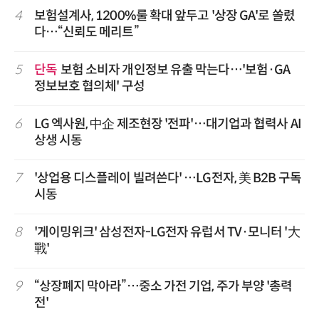
4
보험설계사, 1200%룰 확대 앞두고 '상장 GA'로 쏠렸
다…“신뢰도 메리트”
5
단독
보험 소비자 개인정보 유출 막는다…'보험·GA
정보보호 협의체' 구성
6
LG 엑사원, 中企 제조현장 '전파'…대기업과 협력사 AI
상생 시동
7
'상업용 디스플레이 빌려쓴다' …LG전자, 美 B2B 구독
시동
8
'게이밍위크' 삼성전자-LG전자 유럽서 TV·모니터 '大
戰'
9
“상장폐지 막아라”…중소 가전 기업, 주가 부양 '총력
전'