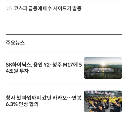
10
코스피 급등에 매수 사이드카 발동
주요뉴스
SK하이닉스, 용인 Y2·청주 M17에 5
4조원 투자
창사 첫 파업까지 갔던 카카오…연봉
6.3% 인상 합의