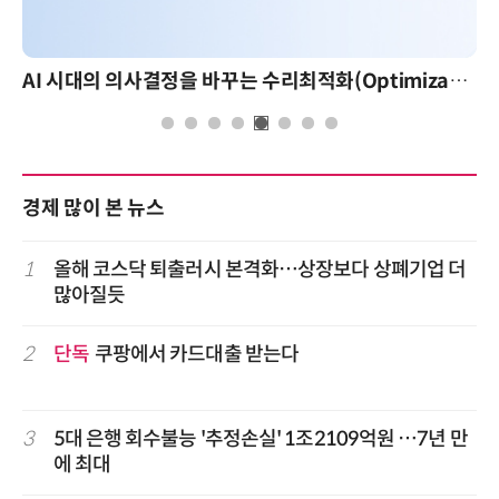
AI 시대의 의사결정을 바꾸는 수리최적화(Optimization): 실제 산업 적용 사례와 활용 전략
경제 많이 본 뉴스
1
올해 코스닥 퇴출러시 본격화…상장보다 상폐기업 더
많아질듯
2
단독
쿠팡에서 카드대출 받는다
3
5대 은행 회수불능 '추정손실' 1조2109억원 …7년 만
에 최대